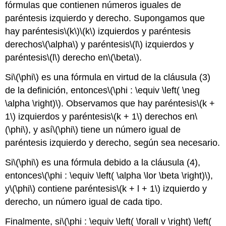
fórmulas que contienen números iguales de
paréntesis izquierdo y derecho. Supongamos que
hay paréntesis
\(k\)
\(k\)
izquierdos y paréntesis
derechos
\(\alpha\)
y paréntesis
\(l\)
izquierdos y
paréntesis
\(l\)
derecho en
\(\beta\)
.
Si
\(\phi\)
es una fórmula en virtud de la cláusula (3)
de la definición, entonces
\(\phi : \equiv \left( \neg
\alpha \right)\)
. Observamos que hay paréntesis
\(k +
1\)
izquierdos y paréntesis
\(k + 1\)
derechos en
\
(\phi\)
, y así
\(\phi\)
tiene un número igual de
paréntesis izquierdo y derecho, según sea necesario.
Si
\(\phi\)
es una fórmula debido a la cláusula (4),
entonces
\(\phi : \equiv \left( \alpha \lor \beta \right)\)
,
y
\(\phi\)
contiene paréntesis
\(k + l + 1\)
izquierdo y
derecho, un número igual de cada tipo.
Finalmente, si
\(\phi : \equiv \left( \forall v \right) \left(