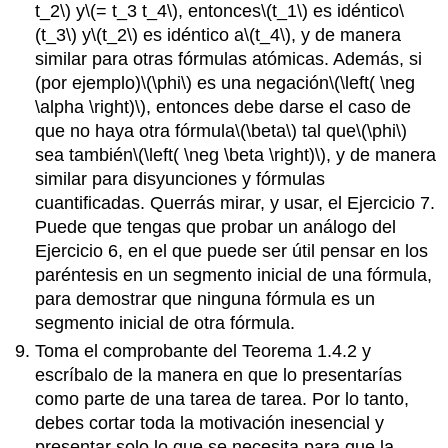
t_2\)
y
\(= t_3 t_4\)
, entonces
\(t_1\)
es idéntico
\
(t_3\)
y
\(t_2\)
es idéntico a
\(t_4\)
, y de manera
similar para otras fórmulas atómicas. Además, si
(por ejemplo)
\(\phi\)
es una negación
\(\left( \neg
\alpha \right)\)
, entonces debe darse el caso de
que no haya otra fórmula
\(\beta\)
tal que
\(\phi\)
sea también
\(\left( \neg \beta \right)\)
, y de manera
similar para disyunciones y fórmulas
cuantificadas. Querrás mirar, y usar, el Ejercicio 7.
Puede que tengas que probar un análogo del
Ejercicio 6, en el que puede ser útil pensar en los
paréntesis en un segmento inicial de una fórmula,
para demostrar que ninguna fórmula es un
segmento inicial de otra fórmula.
Toma el comprobante del Teorema 1.4.2 y
escríbalo de la manera en que lo presentarías
como parte de una tarea de tarea. Por lo tanto,
debes cortar toda la motivación inesencial y
presentar solo lo que se necesita para que la