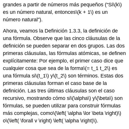
grandes a partir de números más pequeños (“Si
\(k\)
es un número natural, entonces
\(k + 1\)
es un
número natural”).
Ahora, veamos la Definición 1.3.3, la definición de
una fórmula. Observe que las cinco cláusulas de la
definición se pueden separar en dos grupos. Las dos
primeras cláusulas, las fórmulas atómicas, se definen
explícitamente: Por ejemplo, el primer caso dice que
cualquier cosa que sea de la forma
\(= t_1 t_2\)
es
una fórmula si
\(t_1\)
y
\(t_2\)
son términos. Estas dos
primeras cláusulas forman el caso base de la
definición. Las tres últimas cláusulas son el caso
recursivo, mostrando cómo si
\(\alpha\)
y
\(\beta\)
son
fórmulas, se pueden utilizar para construir fórmulas
más complejas, como
\(\left( \alpha \lor \beta \right)\)
o
\(\left( \forall v \right) \left( \alpha \right)\)
.