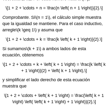
\[1 + 2 + \cdots + n = \frac{n \left( n + 1 \right)}{2}.\]
Comprobante.
Si
\(n = 1\)
, el cálculo simple muestra
que la igualdad se mantiene. Para el caso inductivo,
arregle
\(k \geq 1\)
y asuma que
\[1 + 2 + \cdots + k = \frac{k \left( k + 1 \right)}{2}.\]
Si sumamos
\(k + 1\)
a ambos lados de esta
ecuación, obtenemos
\[1 + 2 + \cdots + k + \left( k + 1 \right) = \frac{k \left( k
+ 1 \right)}{2} + \left( k + 1 \right),\]
y simplificar el lado derecho de esta ecuación
muestra que
\[1 + 2 + \cdots + \left( k + 1 \right) = \frac{\left( k + 1
\right) \left( \left( k + 1 \right) + 1 \right)}{2},\]