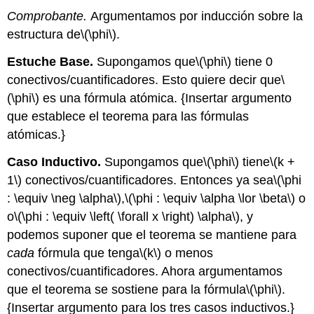
Comprobante.
Argumentamos por inducción sobre la
estructura de
\(\phi\)
.
Estuche Base.
Supongamos que
\(\phi\)
tiene 0
conectivos/cuantificadores. Esto quiere decir que
\
(\phi\)
es una fórmula atómica. {Insertar argumento
que establece el teorema para las fórmulas
atómicas.}
Caso Inductivo.
Supongamos que
\(\phi\)
tiene
\(k +
1\)
conectivos/cuantificadores. Entonces ya sea
\(\phi
: \equiv \neg \alpha\)
,
\(\phi : \equiv \alpha \lor \beta\)
o
o
\(\phi : \equiv \left( \forall x \right) \alpha\)
, y
podemos suponer que el teorema se mantiene para
cada
fórmula que tenga
\(k\)
o menos
conectivos/cuantificadores. Ahora argumentamos
que el teorema se sostiene para la fórmula
\(\phi\)
.
{Insertar argumento para los tres casos inductivos.}