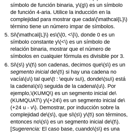
símbolo de función binaria, y
\(g\)
es un símbolo
de función 4-aria. Utilice la inducción en la
complejidad para mostrar que cada
\(\mathcal{L}\)
término tiene un número impar de símbolos.
Si
\(\mathcal{L}\)
es
\(\{0, <\}\)
, donde 0 es un
símbolo constante y
\(<\)
es un símbolo de
relación binaria, mostrar que el número de
símbolos en cualquier fórmula es divisible por 3.
Si
\(s\)
y
\(t\)
son cadenas, decimos que
\(s\)
es un
segmento inicial
de
\(t\)
si hay una cadena no
vacía
\(u\)
tal que
\(t : \equiv su\)
, donde
\(su\)
está
la cadena
\(s\)
seguida de la cadena
\(u\)
. Por
ejemplo,
\(KUMQ\)
es un segmento inicial de
\
(KUMQUAT\)
y
\(+24\)
es un segmento inicial de
\
(+24 u - v\)
. Demostrar, por inducción sobre la
complejidad de
\(s\)
, que si
\(s\)
y
\(t\)
son términos,
entonces no
\(s\)
es un segmento inicial de
\(t\)
.
[
Sugerencia:
El caso base, cuando
\(s\)
es una