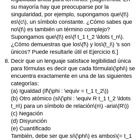
su mayoría hay que preocuparse por la
singularidad, por ejemplo, supongamos que
\(t\)
es
\(c\)
, un símbolo constante. ¿Cómo sabes que
no
\(t\)
es también un término complejo?
Supongamos que
\(t\)
es
\(f t_1 t_2 \ldots t_n\)
.
¿Cómo demuestras que los
\(f\)
y los
\(t_i\)
's son
únicos? Puede resultarle útil el Ejercicio 6.]
Decir que un lenguaje satisface legibilidad única
para fórmulas es decir que cada fórmula
\(\phi\)
se
encuentra exactamente en una de las siguientes
categorías:
(a) Igualdad (if
\(\phi : \equiv = t_1 t_2\)
)
(b) Otro atómico (si
\(\phi : \equiv R t_1 t_2 \ldots
t_n\)
para un símbolo de relación
\(n\)
-aria
\(R\)
)
(c) Negación
(d) Disyunción
(e) Cuantificado
También, debe ser que si
\(\phi\)
es ambos
\(= t_1