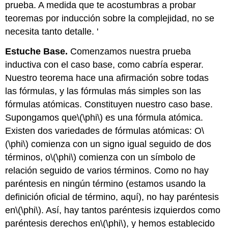
prueba. A medida que te acostumbras a probar
teoremas por inducción sobre la complejidad, no se
necesita tanto detalle. '
Estuche Base.
Comenzamos nuestra prueba
inductiva con el caso base, como cabría esperar.
Nuestro teorema hace una afirmación sobre todas
las fórmulas, y las fórmulas más simples son las
fórmulas atómicas. Constituyen nuestro caso base.
Supongamos que
\(\phi\)
es una fórmula atómica.
Existen dos variedades de fórmulas atómicas: O
\
(\phi\)
comienza con un signo igual seguido de dos
términos, o
\(\phi\)
comienza con un símbolo de
relación seguido de varios términos. Como no hay
paréntesis en ningún término (estamos usando la
definición oficial de término, aquí), no hay paréntesis
en
\(\phi\)
. Así, hay tantos paréntesis izquierdos como
paréntesis derechos en
\(\phi\)
, y hemos establecido