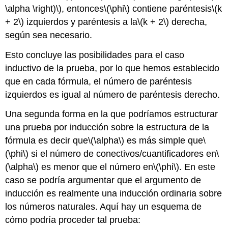
\alpha \right)\)
, entonces
\(\phi\)
contiene paréntesis
\(k
+ 2\)
izquierdos y paréntesis a la
\(k + 2\)
derecha,
según sea necesario.
Esto concluye las posibilidades para el caso
inductivo de la prueba, por lo que hemos establecido
que en cada fórmula, el número de paréntesis
izquierdos es igual al número de paréntesis derecho.
Una segunda forma en la que podríamos estructurar
una prueba por inducción sobre la estructura de la
fórmula es decir que
\(\alpha\)
es más simple que
\
(\phi\)
si el número de conectivos/cuantificadores en
\
(\alpha\)
es menor que el número en
\(\phi\)
. En este
caso se podría argumentar que el argumento de
inducción es realmente una inducción ordinaria sobre
los números naturales. Aquí hay un esquema de
cómo podría proceder tal prueba: