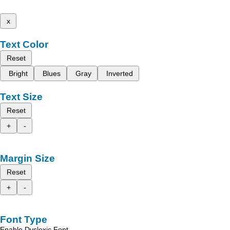
x
Text Color
Reset
Bright
Blues
Gray
Inverted
Text Size
Reset
+
-
Margin Size
Reset
+
-
Font Type
Enable Dyslexic Font