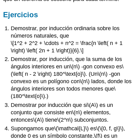
Ejercicios
Demostrar, por inducción ordinaria sobre los
números naturales, que
\[1^2 + 2^2 + \cdots + n^2 = \frac{n \left( n + 1
\right) \left( 2n + 1 \right)}{6}.\]
Demostrar, por inducción, que la suma de los
ángulos interiores en un
\(n\)
-gon convexo es
\
(\left( n - 2 \right) 180^\text{o}\)
. (Un
\(n\)
-gon
convexo es un polígono con
\(n\)
lados, donde los
ángulos interiores son todos menores que
\
(180^\text{o}\)
.)
Demostrar por inducción que si
\(A\)
es un
conjunto que consiste en
\(n\)
elementos,
entonces
\(A\)
tiene
\(2^n\)
subconjuntos.
Supongamos que
\(\mathcal{L}\)
es
\(\{0, f, g\}\)
,
donde 0 es un símbolo constante,
\(f\)
es un