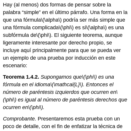
Hay (al menos) dos formas de pensar sobre la
palabra “simple” en el último párrafo. Una forma en la
que una fórmula
\(\alpha\)
podría ser más simple que
una fórmula complicada
\(\phi\)
es si
\(\alpha\)
es una
subfórmula de
\(\phi\)
. El siguiente teorema, aunque
ligeramente interesante por derecho propio, se
incluye aquí principalmente para que se pueda ver
un ejemplo de una prueba por inducción en este
escenario:
Teorema 1.4.2.
Supongamos que
\(\phi\)
es una
fórmula en el idioma
\(\mathcal{L}\)
. Entonces el
número de paréntesis izquierdos que ocurren en
\
(\phi\)
es igual al número de paréntesis derechos que
ocurren en
\(\phi\)
.
Comprobante.
Presentaremos esta prueba con un
poco de detalle, con el fin de enfatizar la técnica de