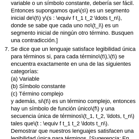
variable o un símbolo constante, debería ser fácil.
Entonces supongamos que
\(s\)
es un segmento
inicial de
\(t\)
y
\(s : \equiv f t_1 t_2 \ldots t_n\)
,
donde se sabe que cada uno no
\(t_i\)
es un
segmento inicial de ningún otro término. Busquen
una contradicción.]
Se dice que un lenguaje satisface legibilidad única
para términos si, para cada término
\(t\)
,
\(t\)
se
encuentra exactamente en una de las siguientes
categorías:
(a) Variable
(b) Símbolo constante
(c) Término complejo
y además, si
\(t\)
es un término complejo, entonces
hay un símbolo de función único
\(f\)
y una
secuencia única de términos
\(t_1, t_2, \ldots, t_n\)
tales que
\(t : \equiv f t_1 t_2 \ldots t_n\)
.
Demostrar que nuestros lenguajes satisfacen una
legibilidad única para términos. [
Sugerencia:
En