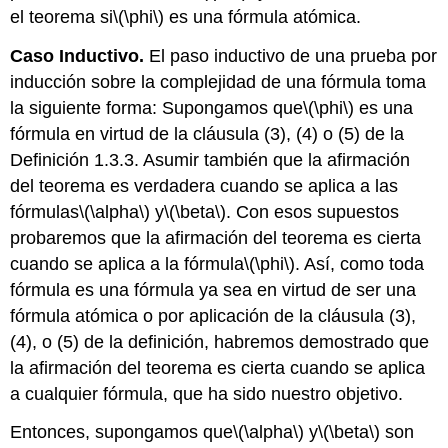
el teorema si
\(\phi\)
es una fórmula atómica.
Caso Inductivo.
El paso inductivo de una prueba por
inducción sobre la complejidad de una fórmula toma
la siguiente forma: Supongamos que
\(\phi\)
es una
fórmula en virtud de la cláusula (3), (4) o (5) de la
Definición 1.3.3. Asumir también que la afirmación
del teorema es verdadera cuando se aplica a las
fórmulas
\(\alpha\)
y
\(\beta\)
. Con esos supuestos
probaremos que la afirmación del teorema es cierta
cuando se aplica a la fórmula
\(\phi\)
. Así, como toda
fórmula es una fórmula ya sea en virtud de ser una
fórmula atómica o por aplicación de la cláusula (3),
(4), o (5) de la definición, habremos demostrado que
la afirmación del teorema es cierta cuando se aplica
a cualquier fórmula, que ha sido nuestro objetivo.
Entonces, supongamos que
\(\alpha\)
y
\(\beta\)
son