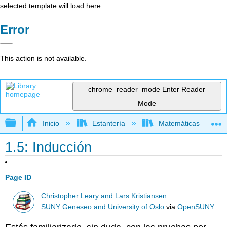
selected template will load here
Error
This action is not available.
chrome_reader_mode
Enter Reader
Mode
Expandir/contraer jerarquía global
Inicio
Estantería
Matemáticas
1.5: Inducción
Page ID
Christopher Leary and Lars Kristiansen
SUNY Geneseo and University of Oslo
via
OpenSUNY