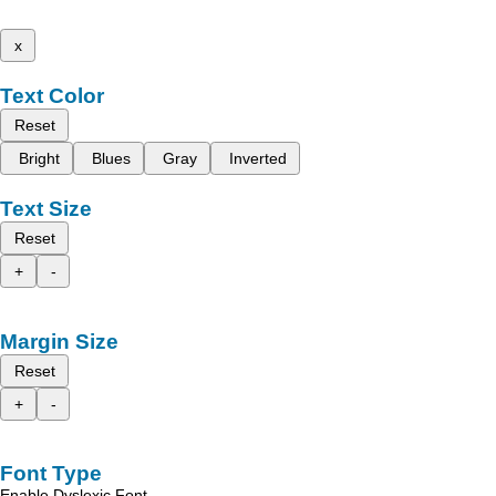
x
Text Color
Reset
Bright
Blues
Gray
Inverted
Text Size
Reset
+
-
Margin Size
Reset
+
-
Font Type
Enable Dyslexic Font