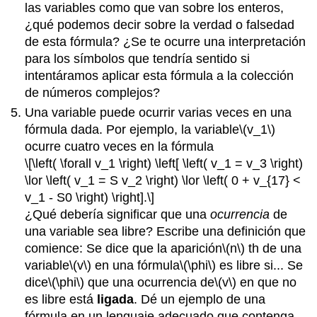
las variables como que van sobre los enteros,
¿qué podemos decir sobre la verdad o falsedad
de esta fórmula? ¿Se te ocurre una interpretación
para los símbolos que tendría sentido si
intentáramos aplicar esta fórmula a la colección
de números complejos?
Una variable puede ocurrir varias veces en una
fórmula dada. Por ejemplo, la variable
\(v_1\)
ocurre cuatro veces en la fórmula
\[\left( \forall v_1 \right) \left[ \left( v_1 = v_3 \right)
\lor \left( v_1 = S v_2 \right) \lor \left( 0 + v_{17} <
v_1 - S0 \right) \right].\]
¿Qué debería significar que una
ocurrencia
de
una variable sea libre? Escribe una definición que
comience: Se dice que la aparición
\(n\)
th de una
variable
\(v\)
en una fórmula
\(\phi\)
es libre si... Se
dice
\(\phi\)
que una ocurrencia de
\(v\)
en que no
es libre está
ligada
. Dé un ejemplo de una
fórmula en un lenguaje adecuado que contenga