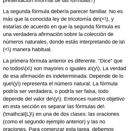
presentación informal de las fórmulas?)
La segunda fórmula debería parecer familiar. No es
más que la conocida ley de tricotomía de
\(<\)
, y
estarías de acuerdo en que la segunda fórmula es
una verdadera afirmación sobre la colección de
números naturales, donde estás interpretando de la
\
(<\)
manera habitual.
La primera fórmula anterior es diferente. “Dice” que
no todos
\(x\)
son mayores o iguales a
\(y\)
. La verdad
de esa afirmación es indeterminada: Depende de lo
que
\(y\)
representa el número natural. La fórmula
podría ser verdadera, o podría ser falsa, todo
depende del valor de
\(y\)
. Entonces nuestro objetivo
en esta sección es separar las fórmulas de
\
(\mathcal{L}\)
en una de dos clases: las oraciones
(como el segundo ejemplo anterior) y las no
oraciones. Para comenzar esta tarea, debemos