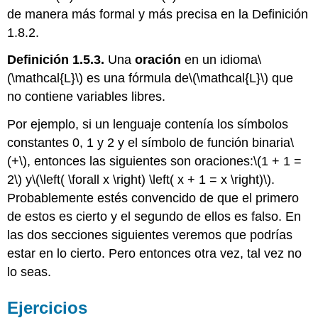
de manera más formal y más precisa en la Definición
1.8.2.
Definición 1.5.3.
Una
oración
en un idioma
\
(\mathcal{L}\)
es una fórmula de
\(\mathcal{L}\)
que
no contiene variables libres.
Por ejemplo, si un lenguaje contenía los símbolos
constantes 0, 1 y 2 y el símbolo de función binaria
\
(+\)
, entonces las siguientes son oraciones:
\(1 + 1 =
2\)
y
\(\left( \forall x \right) \left( x + 1 = x \right)\)
.
Probablemente estés convencido de que el primero
de estos es cierto y el segundo de ellos es falso. En
las dos secciones siguientes veremos que podrías
estar en lo cierto. Pero entonces otra vez, tal vez no
lo seas.
Ejercicios