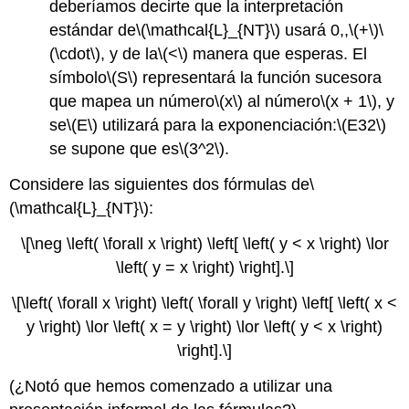
deberíamos decirte que la interpretación
estándar de
\(\mathcal{L}_{NT}\)
usará 0,,
\(+\)
\
(\cdot\)
, y de la
\(<\)
manera que esperas. El
símbolo
\(S\)
representará la función sucesora
que mapea un número
\(x\)
al número
\(x + 1\)
, y
se
\(E\)
utilizará para la exponenciación:
\(E32\)
se supone que es
\(3^2\)
.
Considere las siguientes dos fórmulas de
\
(\mathcal{L}_{NT}\)
:
\[\neg \left( \forall x \right) \left[ \left( y < x \right) \lor
\left( y = x \right) \right].\]
\[\left( \forall x \right) \left( \forall y \right) \left[ \left( x <
y \right) \lor \left( x = y \right) \lor \left( y < x \right)
\right].\]
(¿Notó que hemos comenzado a utilizar una