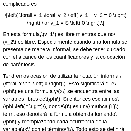
complicado es
\[\left( \forall v_1 \forall v_2 \left( v_1 + v_2 = 0 \right)
\right) \lor v_1 = S \left( 0 \right).\]
En esta fórmula,
\(v_1\)
es libre mientras que no
\
(v_2\)
es libre. Especialmente cuando una fórmula se
presenta de manera informal, se debe tener cuidado
con el alcance de los cuantificadores y la colocación
de paréntesis.
Tendremos ocasión de utilizar la notación informal
\
(\forall x \phi \left( x \right)\)
. Esto significará que
\
(\phi\)
es una fórmula y
\(x\)
se encuentra entre las
variables libres de
\(\phi\)
. Si entonces escribimos
\
(\phi \left( t \right)\)
, donde
\(t\)
es un
\(\mathcal{L}\)
-
term, eso denotará la fórmula obtenida tomando
\
(\phi\)
y reemplazando cada ocurrencia de la
variable
\(x\)
con el término
\(t\)
. Todo esto se definirá