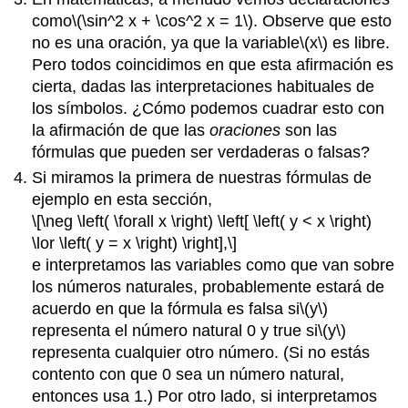
como
\(\sin^2 x + \cos^2 x = 1\)
. Observe que esto
no es una oración, ya que la variable
\(x\)
es libre.
Pero todos coincidimos en que esta afirmación es
cierta, dadas las interpretaciones habituales de
los símbolos. ¿Cómo podemos cuadrar esto con
la afirmación de que las
oraciones
son las
fórmulas que pueden ser verdaderas o falsas?
Si miramos la primera de nuestras fórmulas de
ejemplo en esta sección,
\[\neg \left( \forall x \right) \left[ \left( y < x \right)
\lor \left( y = x \right) \right],\]
e interpretamos las variables como que van sobre
los números naturales, probablemente estará de
acuerdo en que la fórmula es falsa si
\(y\)
representa el número natural 0 y true si
\(y\)
representa cualquier otro número. (Si no estás
contento con que 0 sea un número natural,
entonces usa 1.) Por otro lado, si interpretamos