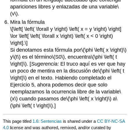
apariciones libres y enlazadas de una variable
\
(v\)
.
Mira la fórmula
\[\left[ \left( \forall y \right) \left( x = y \right) \right]
\lor \left[ \left( \forall x \right) \left( x < 0 \right)
\right].\]
Si denotamos esta fórmula por
\(\phi \left( x \right)\)
y
\(t\)
es el término
\(S0\)
, encuentra
\(\phi \left( t
\right)\)
. [
Sugerencia:
El truco aquí es ver que hay
un poco de mentira en la discusión de
\(\phi \left( t
\right)\)
en el texto. Habiendo completado el
Ejercicio 5, ahora podemos decir que solo
reemplazamos la ocurrencia libre de la variable
\
(x\)
cuando pasamos de
\(\phi \left( x \right)\)
a
\
(\phi \left( t \right)\)
.]
This page titled
1.6: Sentencias
is shared under a
CC BY-NC-SA
4.0
license and was authored, remixed, and/or curated by