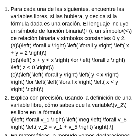
Para cada una de las siguientes, encuentre las
variables libres, si las hubiera, y decida si la
fórmula dada es una oración. El lenguaje incluye
un símbolo de función binaria
\(+\)
, un símbolo
\(<\)
de relación binaria y símbolos constantes 0 y 2.
(a)
\(\left( \forall x \right) \left( \forall y \right) \left( x
+ y = 2 \right)\)
(b)
\(\left( x + y < x \right) \lor \left( \forall z \right)
\left( z < 0 \right)\)
(c)
\(\left( \left( \forall y \right) \left( y < x \right)
\right) \lor \left( \left( \forall x \right) \left( x < y
\right) \right)\)
Explica con precisión, usando la definición de una
variable libre, cómo sabes que la variable
\(v_2\)
es libre en la fórmula
\[\left( \forall v_1 \right) \left( \neg \left( \forall v_5
\right) \left( v_2 = v_1 + v_5 \right) \right).\]
En matemáticas, a menudo vemos declaraciones