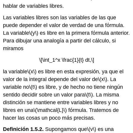
hablar de variables libres.
Las variables libres son las variables de las que
puede depender el valor de verdad de una fórmula.
La variable
\(y\)
es libre en la primera fórmula anterior.
Para dibujar una analogía a partir del cálculo, si
miramos
\[\int_1^x \frac{1}{t} dt,\]
la variable
\(x\)
es libre en esta expresión, ya que el
valor de la integral depende del valor de
\(x\)
. La
variable no
\(t\)
es libre, y de hecho no tiene ningún
sentido decidir sobre un valor para
\(t\)
. La misma
distinción se mantiene entre variables libres y no
libres en una
\(\mathcal{L}\)
fórmula. Tratemos de
hacer las cosas un poco más precisas.
Definición 1.5.2.
Supongamos que
\(v\)
es una