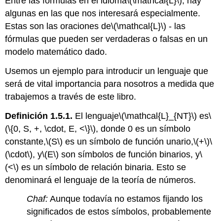
Entre las fórmulas en el idioma
\(\mathcal{L}\)
, hay
algunas en las que nos interesará especialmente.
Estas son las oraciones de
\(\mathcal{L}\)
- las
fórmulas que pueden ser verdaderas o falsas en un
modelo matemático dado.
Usemos un ejemplo para introducir un lenguaje que
será de vital importancia para nosotros a medida que
trabajemos a través de este libro.
Definición 1.5.1.
El lenguaje
\(\mathcal{L}_{NT}\)
es
\
(\{0, S, +, \cdot, E, <\}\)
, donde 0 es un símbolo
constante,
\(S\)
es un símbolo de función unario,
\(+\)
\
(\cdot\)
, y
\(E\)
son símbolos de función binarios, y
\
(<\)
es un símbolo de relación binaria. Esto se
denominará el lenguaje de la teoría de números.
Chaf:
Aunque todavía no estamos fijando los
significados de estos símbolos, probablemente