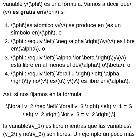
variable y
\(\phi\)
es una fórmula. Vamos a decir que
\
(v\)
es gratis en
\(\phi\)
si
\(\phi\)
es atómico y
\(v\)
se produce en (es un
símbolo en)
\(\phi\)
, o
\(\phi : \equiv \left( \neg \alpha \right)\)
y
\(v\)
es libre
en
\(\alpha\)
, o
\(\phi : \equiv \left( \alpha \lor \beta \right)\)
y
\(v\)
está libre en al menos el de
\(\alpha\)
o
\(\beta\)
, o
\(\phi : \equiv \left( \forall u \right) \left( \alpha
\right)\)
y no
\(v\)
es
\(u\)
y
\(v\)
es libre en
\(\alpha\)
.
Así, si nos fijamos en la fórmula
\[\forall v_2 \neg \left( \forall v_3 \right) \left( v_1 = S
\left( v_2 \right) \lor v_3 = v_2 \right),\]
la variable
\(v_1\)
es libre mientras que las variables
\
(v_2\)
y no
\(v_3\)
son libres. Un ejemplo un poco más