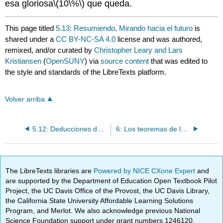
esa gloriosa
\(10\%\)
que queda.
This page titled
5.13: Resumiendo, Mirando hacia el futuro
is
shared under a
CC BY-NC-SA 4.0
license and was authored,
remixed, and/or curated by
Christopher Leary and Lars
Kristiansen
(
OpenSUNY
) via
source content
that was edited to
the style and standards of the LibreTexts platform.
Volver arriba
5.12: Deducciones de codificación
6: Los teoremas de la incompletitud
The LibreTexts libraries are
Powered by NICE CXone Expert
and
are supported by the Department of Education Open Textbook Pilot
Project, the UC Davis Office of the Provost, the UC Davis Library,
the California State University Affordable Learning Solutions
Program, and Merlot. We also acknowledge previous National
Science Foundation support under grant numbers 1246120,