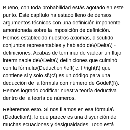
Bueno, con toda probabilidad estás agotado en este
punto. Este capítulo ha estado lleno de densos
argumentos técnicos con una definición imponente
amontonada sobre la imposición de definición.
Hemos establecido nuestros axiomas, discutido
conjuntos representables y hablado de
\(\Delta\)
-
definiciones. Acabas de terminar de vadear un flujo
interminable de
\(\Delta\)
definiciones que culminó
con la fórmula
\(Deduction \left( c, f \right)\)
que
contiene si y solo si
\(c\)
es un código para una
deducción de la fórmula con número de Gödel
\(f\)
.
Hemos logrado codificar nuestra teoría deductiva
dentro de la teoría de números.
Reiteremos esto. Si nos fijamos en esa fórmula
\
(Deduction\)
, lo que parece es una disyunción de
muchas ecuaciones y desigualdades. Todo está