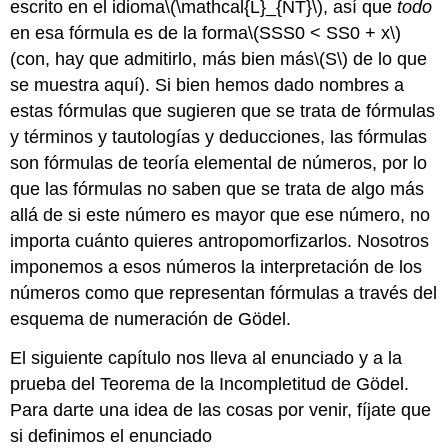
escrito en el idioma
\(\mathcal{L}_{NT}\)
, así que
todo
en esa fórmula es de la forma
\(SSS0 < SS0 + x\)
(con, hay que admitirlo, más bien más
\(S\)
de lo que
se muestra aquí). Si bien hemos dado nombres a
estas fórmulas que sugieren que se trata de fórmulas
y términos y tautologías y deducciones, las fórmulas
son fórmulas de teoría elemental de números, por lo
que las fórmulas no saben que se trata de algo más
allá de si este número es mayor que ese número, no
importa cuánto quieres antropomorfizarlos. Nosotros
imponemos a esos números la interpretación de los
números como que representan fórmulas a través del
esquema de numeración de Gödel.
El siguiente capítulo nos lleva al enunciado y a la
prueba del Teorema de la Incompletitud de Gödel.
Para darte una idea de las cosas por venir, fíjate que
si definimos el enunciado