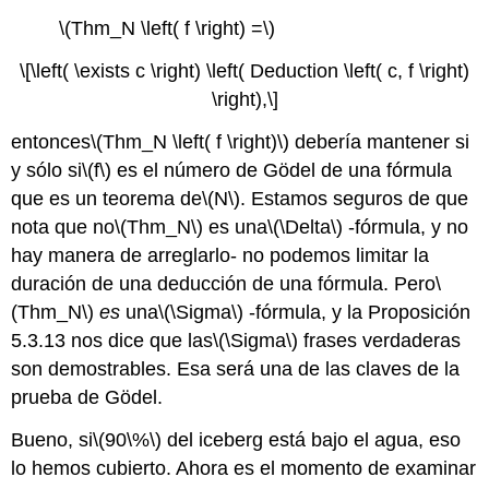
\(Thm_N \left( f \right) =\)
\[\left( \exists c \right) \left( Deduction \left( c, f \right)
\right),\]
entonces
\(Thm_N \left( f \right)\)
debería mantener si
y sólo si
\(f\)
es el número de Gödel de una fórmula
que es un teorema de
\(N\)
. Estamos seguros de que
nota que no
\(Thm_N\)
es una
\(\Delta\)
-fórmula, y no
hay manera de arreglarlo- no podemos limitar la
duración de una deducción de una fórmula. Pero
\
(Thm_N\)
es
una
\(\Sigma\)
-fórmula, y la Proposición
5.3.13 nos dice que las
\(\Sigma\)
frases verdaderas
son demostrables. Esa será una de las claves de la
prueba de Gödel.
Bueno, si
\(90\%\)
del iceberg está bajo el agua, eso
lo hemos cubierto. Ahora es el momento de examinar