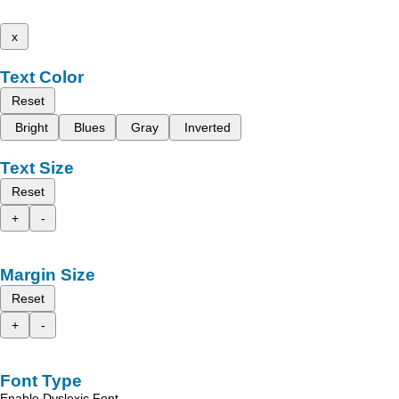
x
Text Color
Reset
Bright
Blues
Gray
Inverted
Text Size
Reset
+
-
Margin Size
Reset
+
-
Font Type
Enable Dyslexic Font