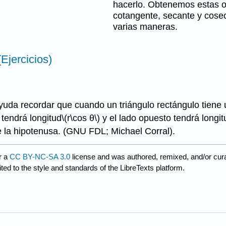
hacerlo. Obtenemos estas o
cotangente, secante y cose
varias maneras.
Ejercicios)
uda recordar que cuando un triángulo rectángulo tiene 
 tendrá longitud
\(r\cos θ\)
y el lado opuesto tendrá longit
e la hipotenusa. (GNU FDL; Michael Corral).
r a
CC BY-NC-SA 3.0
license and was authored, remixed, and/or cur
ted to the style and standards of the LibreTexts platform.