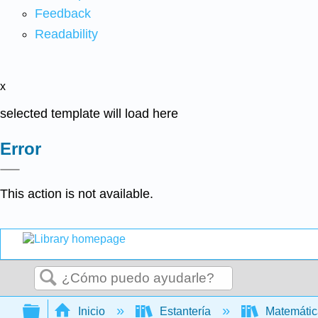
Feedback
Readability
x
selected template will load here
Error
This action is not available.
Buscar
Expandir/contraer jerarquía global
Inicio
Estantería
Matemáti