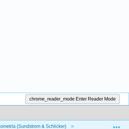
chrome_reader_mode
Enter Reader Mode
Exp
nometría (Sundstrom & Schlicker)
1: Las funciones tr