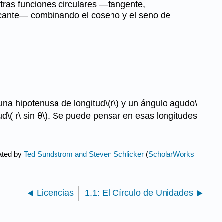
tras funciones circulares —tangente,
cante— combinando el coseno y el seno de
una hipotenusa de longitud
\(r\)
y un ángulo agudo
\
ud
\( r\ sin θ\)
. Se puede pensar en esas longitudes
ated by
Ted Sundstrom and Steven Schlicker
(
ScholarWorks
Licencias
1.1: El Círculo de Unidades