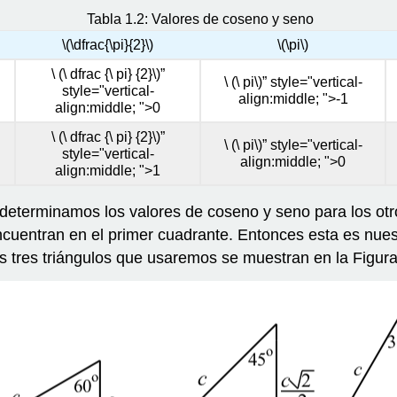
Tabla 1.2: Valores de coseno y seno
\(\dfrac{\pi}{2}\)
\(\pi\)
\ (\ dfrac {\ pi} {2}\)”
\ (\ pi\)” style="vertical-
style="vertical-
align:middle; ">-1
align:middle; ">0
\ (\ dfrac {\ pi} {2}\)”
\ (\ pi\)” style="vertical-
style="vertical-
align:middle; ">0
align:middle; ">1
ue determinamos los valores de coseno y seno para los ot
ncuentran en el primer cuadrante. Entonces esta es nues
os tres triángulos que usaremos se muestran en la Figura