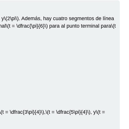
 y
\(2\pi\)
. Además, hay cuatro segmentos de línea
nal
\(t = \dfrac{\pi}{6}\)
para al punto terminal para
\(t
\(t = \dfrac{3\pi}{4}\)
,
\(t = \dfrac{5\pi}{4}\)
, y
\(t =