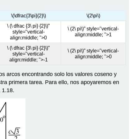
\(\dfrac{3\pi}{2}\)
\(2\pi\)
\ (\ dfrac {3\ pi} {2}\)”
\ (2\ pi\)” style="vertical-
style="vertical-
align:middle; ">1
align:middle; ">0
\ (\ dfrac {3\ pi} {2}\)”
\ (2\ pi\)” style="vertical-
style="vertical-
align:middle; ">0
align:middle; ">-1
ros arcos encontrando solo los valores coseno y
tra primera tarea. Para ello, nos apoyaremos en
 1.18.