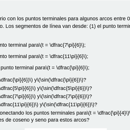
rio con los puntos terminales para algunos arcos entre 0
o. Los segmentos de línea van desde: (1) el punto termi
nto terminal para
\(t = \dfrac{7\pi}{6}\)
;
nto terminal para
\(t = \dfrac{11\pi}{6}\)
;
 punto terminal para
\(t = \dfrac{\pi}{6}\)
;
\dfrac{\pi}{6})\)
y
\(\sin(\dfrac{\pi}{6})\)
?
\dfrac{5\pi}{6})\)
y
\(\sin(\dfrac{5\pi}{6})\)
?
\dfrac{7\pi}{6})\)
y
\(\sin(\dfrac{7\pi}{6})\)
?
\dfrac{11\pi}{6})\)
y
\(\sin(\dfrac{11\pi}{6})\)
?
 conectando los puntos terminales para
\(t = \dfrac{\pi}{4}\)
es de coseno y seno para estos arcos?