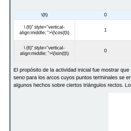
\(t\)
0
\ (t\)” style="vertical-
1
align:middle; ">
\(\cos(t)\)
\ (t\)” style="vertical-
0
align:middle; ">
\(\sin(t)\)
El propósito de la actividad inicial fue mostrar q
seno para los arcos cuyos puntos terminales se e
algunos hechos sobre ciertos triángulos rectos. L