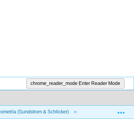
chrome_reader_mode
Enter Reader Mode
Exp
nometría (Sundstrom & Schlicker)
1: Las funciones tr