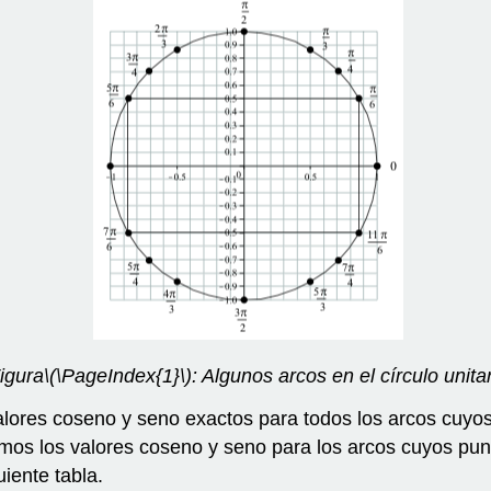
igura
\(\PageIndex{1}\)
: Algunos arcos en el círculo unita
alores coseno y seno exactos para todos los arcos cuyo
os los valores coseno y seno para los arcos cuyos punt
iente tabla.