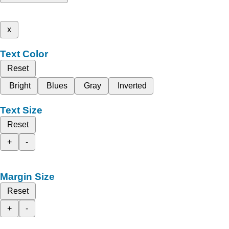
x
Text Color
Reset
Bright
Blues
Gray
Inverted
Text Size
Reset
+
-
Margin Size
Reset
+
-