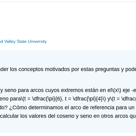
Valley State University
er los conceptos motivados por estas preguntas y poder
 seno para arcos cuyos extremos están en el
\(x\)
eje -e
seno para
\(t = \dfrac{\pi}{6}, t = \dfrac{\pi}{4}\)
y
\(t = \dfrac
dado? ¿Cómo determinamos el arco de referencia para un
calcular los valores del coseno y seno en otros arcos qu