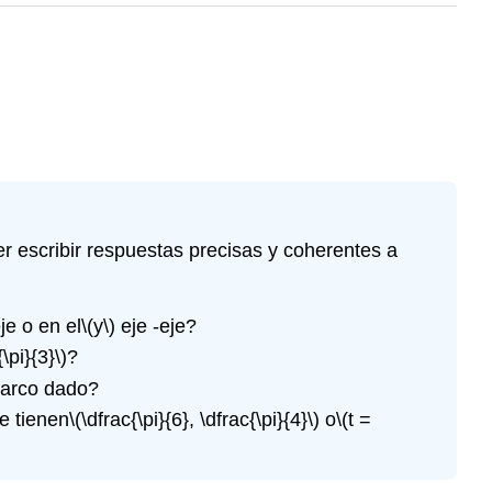
 escribir respuestas precisas y coherentes a
je o en el
\(y\)
eje -eje?
{\pi}{3}\)
?
 arco dado?
e tienen
\(\dfrac{\pi}{6}, \dfrac{\pi}{4}\)
o
\(t =