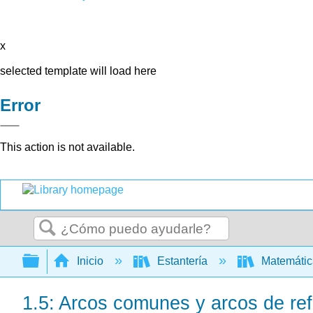
x
selected template will load here
Error
This action is not available.
Buscar
Expandir/contraer jerarquía global
Inicio
Estantería
Matemáti
1.5: Arcos comunes y arcos de ref