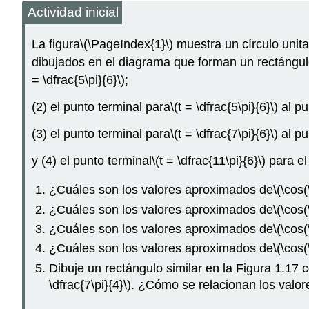
Actividad inicial
La figura
\(\PageIndex{1}\)
muestra un círculo unita
dibujados en el diagrama que forman un rectángul
= \dfrac{5\pi}{6}\)
;
(2) el punto terminal para
\(t = \dfrac{5\pi}{6}\)
al pu
(3) el punto terminal para
\(t = \dfrac{7\pi}{6}\)
al pu
y (4) el punto terminal
\(t = \dfrac{11\pi}{6}\)
para el
¿Cuáles son los valores aproximados de
\(\cos(
¿Cuáles son los valores aproximados de
\(\cos(
¿Cuáles son los valores aproximados de
\(\cos(
¿Cuáles son los valores aproximados de
\(\cos(
Dibuje un rectángulo similar en la Figura 1.17
\dfrac{7\pi}{4}\)
. ¿Cómo se relacionan los valor