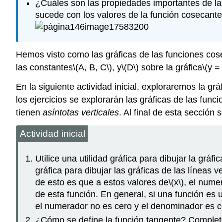
¿Cuáles son las propiedades importantes de la
sucede con los valores de la función cosecante
Hemos visto como las gráficas de las funciones cose
las constantes
\(A, B, C\)
, y
\(D\)
sobre la gráfica
\(y =
En la siguiente actividad inicial, exploraremos la gr
los ejercicios se explorarán las gráficas de las fun
tienen
asíntotas verticales
. Al final de esta sección
Actividad inicial
Utilice una utilidad gráfica para dibujar la gráfi
gráfica para dibujar las gráficas de las líneas ve
de esto es que a estos valores de
\(x\)
, el nume
de esta función. En general, si una función es 
el numerador no es cero y el denominador es c
¿Cómo se define la función tangente? Complete