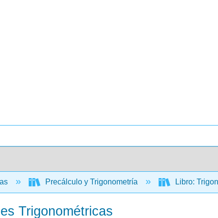
cas
Precálculo y Trigonometría
Libro: Trigo
nes Trigonométricas