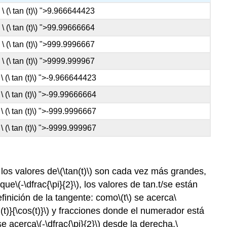
\ (\ tan (t)\) ">9.966644423
\ (\ tan (t)\) ">99.99666664
\ (\ tan (t)\) ">999.9996667
\ (\ tan (t)\) ">9999.999967
\ (\ tan (t)\) ">-9.966644423
\ (\ tan (t)\) ">-99.99666664
\ (\ tan (t)\) ">-999.9996667
\ (\ tan (t)\) ">-9999.999967
 los valores de
\(\tan(t)\)
son cada vez más grandes,
 que
\(-\dfrac{\pi}{2}\)
, los valores de tan.t/se están
finición de la tangente: como
\(t\)
se acerca
\
(t)}{\cos(t)}\)
y fracciones donde el numerador está
se acerca
\(-\dfrac{\pi}{2}\)
desde la derecha,
\