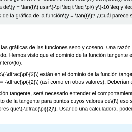
ca de
\(y = \tan(t)\)
usar
\(-\pi \leq t \leq \pi\)
y
\(-10 \leq y \le
 de la gráfica de la función
\(y = \tan(t)\)
? ¿Cuál parece s
a las gráficas de las funciones seno y coseno. Una razó
ido. Hemos visto que el dominio de la función tangente 
ntero
\(k\)
.
o
\(-\dfrac{\pi}{2}\)
están en el dominio de la función tange
 = -\dfrac{\pi}{2}\)
(así como en otros valores). Deberíamos
nción tangente, será necesario entender el comportamien
to de la tangente para puntos cuyos valores de
\(t\)
eso s
ores que
\(-\dfrac{\pi}{2}\)
. Usando una calculadora, pode