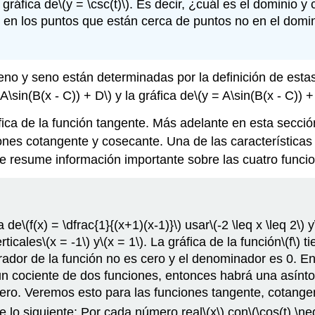
 gráfica de
\(y = \csc(t)\)
. Es decir, ¿cuál es el dominio y
 en los puntos que están cerca de puntos no en el domi
no y seno están determinadas por la definición de estas
 A\sin(B(x - C)) + D\)
y la gráfica de
\(y = A\sin(B(x - C)) +
áfica de la función tangente. Más adelante en esta secció
ciones cotangente y cosecante. Una de las característica
 se resume información importante sobre las cuatro funci
ca de
\(f(x) = \dfrac{1}{(x+1)(x-1)}\)
usar
\(-2 \leq x \leq 2\)
y
rticales
\(x = -1\)
y
\(x = 1\)
. La gráfica de la función
\(f\)
ti
rador de la función no es cero y el denominador es 0. E
un cociente de dos funciones, entonces habrá una asíntot
ero. Veremos esto para las funciones tangente, cotange
 lo siguiente: Por cada número real
\(x\)
con
\(\cos(t) \ne