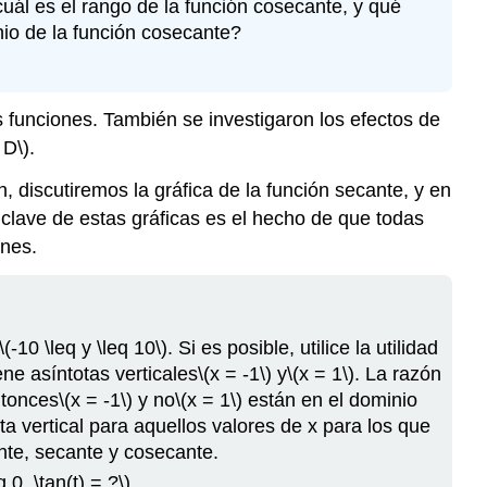
 cuál es el rango de la función cosecante, y qué
nio de la función cosecante?
 funciones. También se investigaron los efectos de
 D\)
.
n, discutiremos la gráfica de la función secante, y en
s clave de estas gráficas es el hecho de que todas
ones.
\(-10 \leq y \leq 10\)
. Si es posible, utilice la utilidad
ene asíntotas verticales
\(x = -1\)
y
\(x = 1\)
. La razón
ntonces
\(x = -1\)
y no
\(x = 1\)
están en el dominio
a vertical para aquellos valores de x para los que
nte, secante y cosecante.
q 0, \tan(t) = ?\)
.