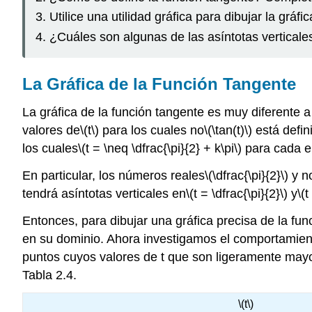
Utilice una utilidad gráfica para dibujar la gráfi
¿Cuáles son algunas de las asíntotas verticales
La Gráfica de la Función Tangente
La gráfica de la función tangente es muy diferente 
valores de
\(t\)
para los cuales no
\(\tan(t)\)
está defin
los cuales
\(t = \neq \dfrac{\pi}{2} + k\pi\)
para cada e
En particular, los números reales
\(\dfrac{\pi}{2}\)
y n
tendrá asíntotas verticales en
\(t = \dfrac{\pi}{2}\)
y
\(t
Entonces, para dibujar una gráfica precisa de la fu
en su dominio. Ahora investigamos el comportamien
puntos cuyos valores de t que son ligeramente may
Tabla 2.4.
\(t\)