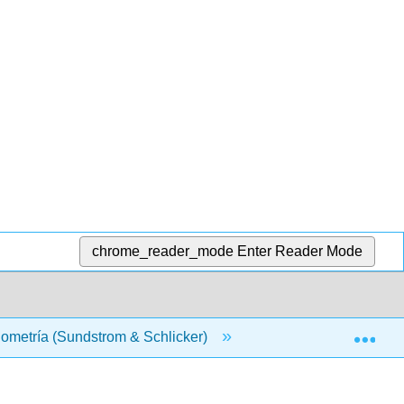
chrome_reader_mode
Enter Reader Mode
Exp
nometría (Sundstrom & Schlicker)
2: Gráficas de las 