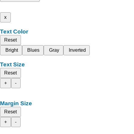
x
Text Color
Reset
Bright
Blues
Gray
Inverted
Text Size
Reset
+
-
Margin Size
Reset
+
-