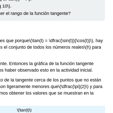
q 10\)
.
er el rango de la función tangente?
n es que porque
\(\tan(t) = \dfrac{\sin(t)}{\cos(t)}\)
, hay
es el conjunto de todos los números reales
\(t\)
para
nte. Entonces la gráfica de la función tangente
 haber observado esto en la actividad inicial.
to de la tangente cerca de los puntos que no están
on ligeramente menores que
\(\dfrac{\pi}{2}\)
y para
mos obtener los valores que se muestran en la
\(\tan(t)\)