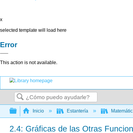
x
selected template will load here
Error
This action is not available.
Buscar
Expandir/contraer jerarquía global
Inicio
Estantería
Matemáti
2.4: Gráficas de las Otras Funcio