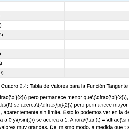
)
)
\)
)
\)
\)
Cuadro 2.4: Tabla de Valores para la Función Tangente
frac{\pi}{2}\)
pero permanece menor que
\(\dfrac{\pi}{2}\)
,
da
\(t\)
se acerca
\(-\dfrac{\pi}{2}\)
pero permanece mayor
, aparentemente sin límite. Esto lo podemos ver en la de
a a 0 y
\(\sin(t)\)
se acerca a 1. Ahora
\(\tan(t) = \dfrac{\sin
valores muy grandes. Del mismo modo, a medida que t 