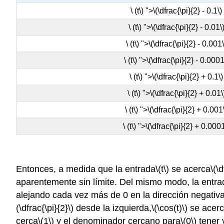
\ (t\) ">
\(\dfrac{\pi}{2} - 0.1\)
\ (t\) ">
\(\dfrac{\pi}{2} - 0.01\
\ (t\) ">
\(\dfrac{\pi}{2} - 0.001\
\ (t\) ">
\(\dfrac{\pi}{2} - 0.0001
\ (t\) ">
\(\dfrac{\pi}{2} + 0.1\)
\ (t\) ">
\(\dfrac{\pi}{2} + 0.01\
\ (t\) ">
\(\dfrac{\pi}{2} + 0.001
\ (t\) ">
\(\dfrac{\pi}{2} + 0.0001
Entonces, a medida que la entrada
\(t\)
se acerca
\(\d
aparentemente sin límite. Del mismo modo, la entra
alejando cada vez más de 0 en la dirección negativa
(\dfrac{\pi}{2}\)
desde la izquierda,
\(\cos(t)\)
se acerc
cerca
\(1\)
y el denominador cercano para
\(0\)
tener 