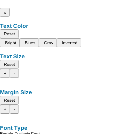
x
Text Color
Reset
Bright
Blues
Gray
Inverted
Text Size
Reset
+
-
Margin Size
Reset
+
-
Font Type
Enable Dyslexic Font