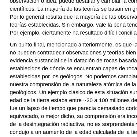
observación o idea, puede desafiar y cambiar la com
científicos. La mayoría de las teorías se basan en 
Por lo general resulta que la mayoría de las observ
teorías establecidas. Sin embargo, vale la pena te
Por ejemplo, ciertamente ha resultado difícil conciliar
Un punto final, mencionado anteriormente, es que la
no pueden contradecir observaciones y teorías bien e
evidencia sustancial de la datación de rocas basad
establecidos de dónde se encuentran capas de roca 
establecidas por los geólogos. No podemos cambiar l
nuestra comprensión de la naturaleza atómica de la 
geológicos. Un ejemplo clásico de esta situación s
edad de la tierra estaba entre ~20 a 100 millones de
fue un lapso de tiempo que parecía demasiado corto
equivocado, o mejor dicho, su comprensión era inco
de la desintegración radiactiva, no es sorprendente 
condujo a un aumento de la edad calculada de la ti