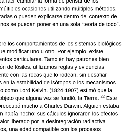
a fácil cambiar la forma de pensar de los
múltiples ocasiones utilizando múltiples métodos.
etadas o pueden explicarse dentro del contexto de
enos se puedan poner en una sola “teoría de todo”.
bre los comportamientos de los sistemas biológicos
ue modificar uno u otro. Por ejemplo, existe
entos particulares. También hay patrones bien
 de fósiles, utilizamos reglas y evidencias
te con las rocas que lo rodean, sin desafiar
s en la estabilidad de isótopos o los mecanismos
do como Lord Kelvin, (1824-1907) estimó que la
22
objeto que alguna vez se fundió, la Tierra.
Este
 preocupó mucho a Charles Darwin. Alguien estaba
n había hecho; sus cálculos ignoraron los efectos
lor liberado por la desintegración radiactiva
años, una edad compatible con los procesos