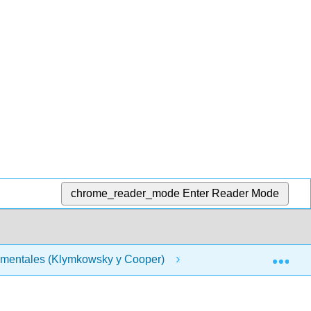
chrome_reader_mode
Enter Reader Mode
Exp
amentales (Klymkowsky y Cooper)
1: Comprender la c