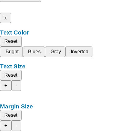
x
Text Color
Reset
Bright
Blues
Gray
Inverted
Text Size
Reset
+
-
Margin Size
Reset
+
-