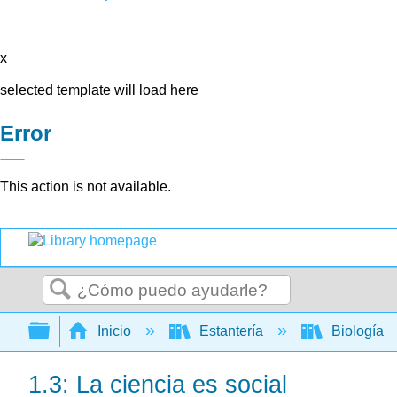
x
selected template will load here
Error
This action is not available.
Buscar
Expandir/contraer jerarquía global
Inicio
Estantería
Biología
1.3: La ciencia es social