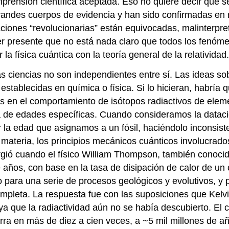
prensión científica aceptada. Eso no quiere decir que se
grandes cuerpos de evidencia y han sido confirmadas en 
aciones “revolucionarias” están equivocadas, malinterpr
ner presente que no está nada claro que todos los fenóm
 la física cuántica con la teoría general de la relatividad.
s ciencias no son independientes entre sí. Las ideas so
stablecidas en química o física. Si lo hicieran, habría q
as en el comportamiento de isótopos radiactivos de elem
de edades específicas. Cuando consideramos la datación
a edad que asignamos a un fósil, haciéndolo inconsisten
materia, los principios mecánicos cuánticos involucrado
urgió cuando el físico William Thompson, también conoci
 años, con base en la tasa de disipación de calor de un 
 para una serie de procesos geológicos y evolutivos, y
mpleta. La respuesta fue con las suposiciones que Kelvi
ya que la radiactividad aún no se había descubierto. El ca
erra en más de diez a cien veces, a ~5 mil millones de 