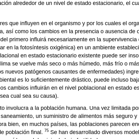
ción alrededor de un nivel de estado estacionario, el cua
res que influyen en el organismo y por los cuales el org
ma, así como los cambios en la presencia o ausencia de 
del primero influirá necesariamente en la supervivenci
 en la fotosíntesis oxigénica) en un ambiente estableci
lacional en estado estacionario existente puede ser inso
clima se vuelve más seco o más húmedo, más frío o más 
os nuevos patógenos causantes de enfermedades) ingres
ental es lo suficientemente drástico, puede incluso baja
os cambios influirán en el nivel poblacional en estado e
 sea cual sea su causa).
o involucra a la población humana. Una vez limitada po
saneamiento, un suministro de alimentos más seguro y re
ra bien, en muchos países, las poblaciones parecen en
75
de población final.
Se han desarrollado diversos modelo