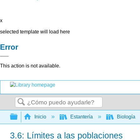
x
selected template will load here
Error
This action is not available.
Buscar
Expandir/contraer jerarquía global
Inicio
Estantería
Biología
3.6: Límites a las poblaciones