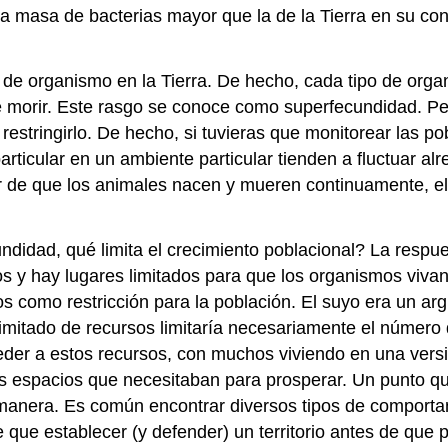
a masa de bacterias mayor que la de la Tierra en su c
pos de organismo en la Tierra. De hecho, cada tipo de o
morir. Este rasgo se conoce como superfecundidad. Pero 
restringirlo. De hecho, si tuvieras que monitorear las p
ticular en un ambiente particular tienden a fluctuar alr
r de que los animales nacen y mueren continuamente, e
undidad, qué limita el crecimiento poblacional? La respu
dos y hay lugares limitados para que los organismos viv
ados como restricción para la población. El suyo era un 
imitado de recursos limitaría necesariamente el número
eder a estos recursos, con muchos viviendo en una vers
os espacios que necesitaban para prosperar. Un punto q
anera. Es común encontrar diversos tipos de comportamie
 que establecer (y defender) un territorio antes de que 