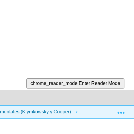
chrome_reader_mode
Enter Reader Mode
Exp
amentales (Klymkowsky y Cooper)
3: Los mecanismos 