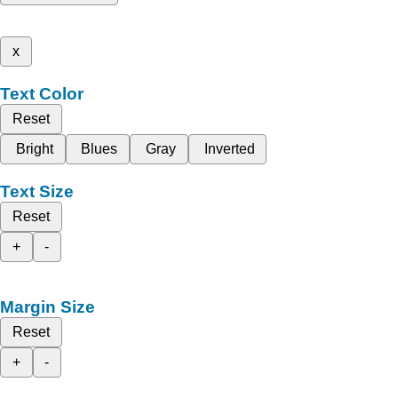
x
Text Color
Reset
Bright
Blues
Gray
Inverted
Text Size
Reset
+
-
Margin Size
Reset
+
-