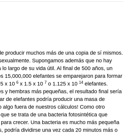
de producir muchos más de una copia de sí mismos.
e asexualmente. Supongamos además que no hay
o largo de su vida útil. Al final de 500 años, un
s 15,000,000 elefantes se emparejaron para formar
6
7
14
.5 x 10
x 1.5 x 10
o 1.125 x 10
elefantes.
 y hembras más pequeñas, el resultado final sería
par de elefantes podría producir una masa de
 algo fuera de nuestros cálculos! Como otro
ue se trata de una bacteria fotosintética que
s, para crecer. Una bacteria es mucho más pequeña
, podría dividirse una vez cada 20 minutos más o