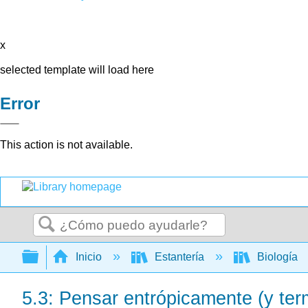
x
selected template will load here
Error
This action is not available.
Buscar
Expandir/contraer jerarquía global
Inicio
Estantería
Biología
5.3: Pensar entrópicamente (y te