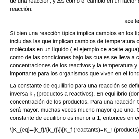
de una reacción, y ΔS como el cambio en un factor 
reacción:
aceit
Si bien una reacción típica implica cambios en los 
incluidas las que implican cambios de temperatura de
moléculas en un líquido ( el ejemplo de aceite-agua)
como de las condiciones bajo las cuales se lleva a c
concentraciones de los reactivos y la temperatura y
importante para los organismos que viven en el fond
La constante de equilibrio para una reacción se def
inversa k
(productos a reactivos). En equilibrio (
r
concentración de los productos. Para una reacción 
será mayor, muchas veces mucho mayor que uno. 
constante de equilibrio es menor a 1, entonces en e
\[K_{eq}={k_f}/{k_r}\]
\[K_f (reactants)=K_r (products)