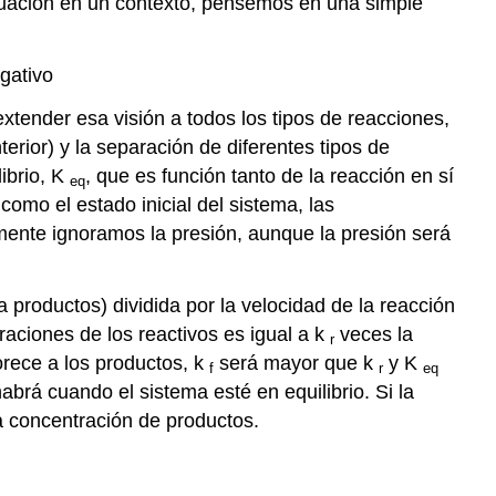
cuación en un contexto, pensemos en una simple
gativo
xtender esa visión a todos los tipos de reacciones,
erior) y la separación de diferentes tipos de
ibrio, K
, que es función tanto de la reacción en sí
eq
omo el estado inicial del sistema, las
lmente ignoramos la presión, aunque la presión será
a productos) dividida por la velocidad de la reacción
aciones de los reactivos es igual a k
veces la
r
rece a los productos, k
será mayor que k
y K
f
r
eq
brá cuando el sistema esté en equilibrio. Si la
la concentración de productos.