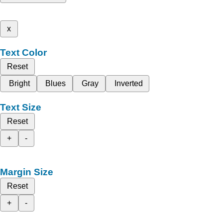
x
Text Color
Reset
Bright
Blues
Gray
Inverted
Text Size
Reset
+
-
Margin Size
Reset
+
-