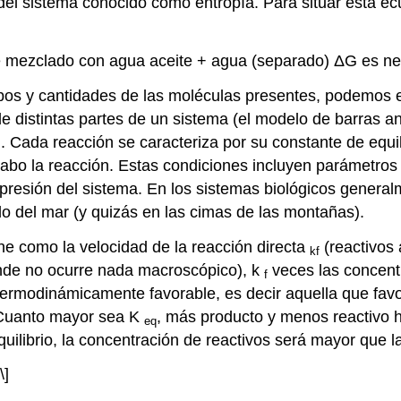
del sistema conocido como entropía. Para situar esta e
e mezclado con agua aceite + agua (separado) ΔG es ne
tipos y cantidades de las moléculas presentes, podemos e
 distintas partes de un sistema (el modelo de barras ant
. Cada reacción se caracteriza por su constante de equil
abo la reacción. Estas condiciones incluyen parámetros c
 presión del sistema. En los sistemas biológicos genera
o del mar (y quizás en las cimas de las montañas).
ine como la velocidad de la reacción directa
(reactivos 
kf
donde no ocurre nada macroscópico), k
veces las concentr
f
termodinámicamente favorable, es decir aquella que favo
Cuanto mayor sea K
, más producto y menos reactivo ha
eq
quilibrio, la concentración de reactivos será mayor que 
\]