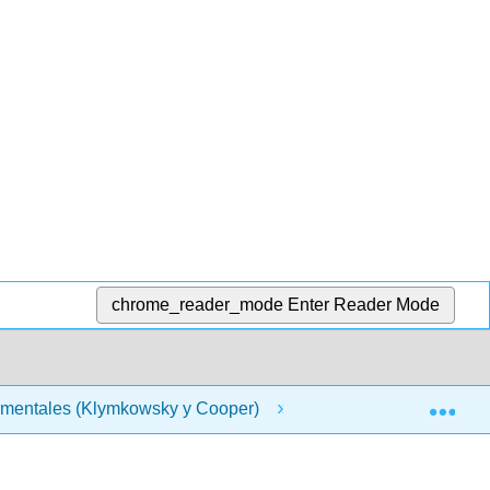
chrome_reader_mode
Enter Reader Mode
Exp
amentales (Klymkowsky y Cooper)
5: Interacciones m