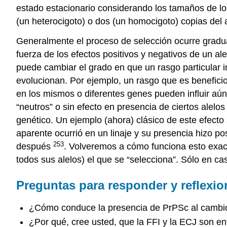
estado estacionario considerando los tamaños de lo
(un heterocigoto) o dos (un homocigoto) copias del a
Generalmente el proceso de selección ocurre gradua
fuerza de los efectos positivos y negativos de un al
puede cambiar el grado en que un rasgo particular in
evolucionan. Por ejemplo, un rasgo que es benefi
en los mismos o diferentes genes pueden influir aún
“neutros” o sin efecto en presencia de ciertos ale
genético. Un ejemplo (ahora) clásico de este efecto 
aparente ocurrió en un linaje y su presencia hizo p
253
después
. Volveremos a cómo funciona esto exact
todos sus alelos) el que se “selecciona”. Sólo en cas
Preguntas para responder y reflexio
¿Cómo conduce la presencia de PrPSc al cambio
¿Por qué, cree usted, que la FFI y la ECJ son en