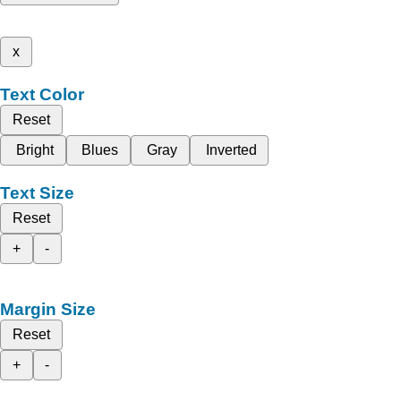
x
Text Color
Reset
Bright
Blues
Gray
Inverted
Text Size
Reset
+
-
Margin Size
Reset
+
-