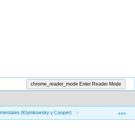
chrome_reader_mode
Enter Reader Mode
Exp
amentales (Klymkowsky y Cooper)
8: enlaces peptídic