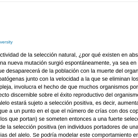
versity
ectividad de la selección natural, ¿por qué existen en 
una nueva mutación surgió espontáneamente, ya sea en l
ue desaparecerá de la población con la muerte del organ
atógenas junto con la velocidad a la que se eliminan los
eja, involucra el hecho de que muchos organismos port
fecto discernible sobre el éxito reproductivo del organis
lelo estará sujeto a selección positiva, es decir, aumen
egue a un punto en el que el número de crías con dos co
lelos que portan) se someten entonces a una fuerte selec
e la selección positiva (en individuos portadores de una
ias del alelo. Se podría modelar este comportamiento en 