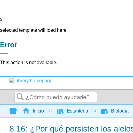
x
selected template will load here
Error
This action is not available.
Buscar
Expandir/contraer jerarquía global
Inicio
Estantería
Biología
8.16: ¿Por qué persisten los alel