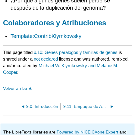
¿Por qué algunos genes suelen perderse
después de la duplicación del genoma?
Colaboradores y Atribuciones
Template:ContribKlymkowsky
This page titled
9.10: Genes parálogos y familias de genes
is
shared under a
not declared
license and was authored, remixed,
and/or curated by
Michael W. Klymkowsky and Melanie M.
Cooper
.
Volver arriba
9.0: Introducción
9.11: Empaque de ADN en una célula
The LibreTexts libraries are
Powered by NICE CXone Expert
and