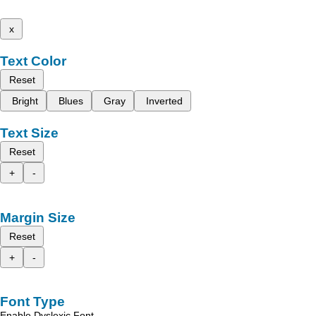
x
Text Color
Reset
Bright
Blues
Gray
Inverted
Text Size
Reset
+
-
Margin Size
Reset
+
-
Font Type
Enable Dyslexic Font