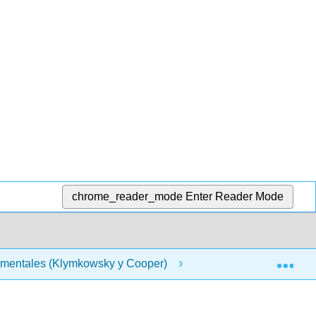
chrome_reader_mode
Enter Reader Mode
Exp
amentales (Klymkowsky y Cooper)
10: Sistemas soci