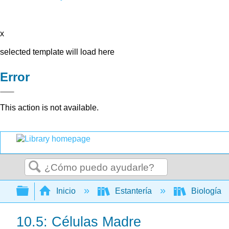
x
selected template will load here
Error
This action is not available.
Buscar
Expandir/contraer jerarquía global
Inicio
Estantería
Biología
10.5: Células Madre