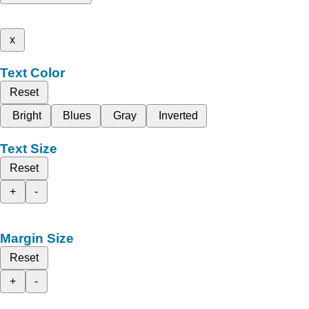
x
Text Color
Reset
Bright
Blues
Gray
Inverted
Text Size
Reset
+
-
Margin Size
Reset
+
-