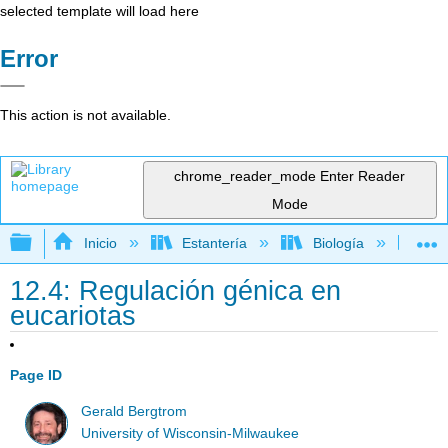
selected template will load here
Error
This action is not available.
chrome_reader_mode
Enter Reader
Mode
Expandir/contraer jerarquía global
Inicio
Estantería
Biología
Bio
12.4: Regulación génica en
eucariotas
Page ID
Gerald Bergtrom
University of Wisconsin-Milwaukee