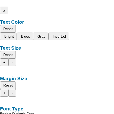
x
Text Color
Reset
Bright
Blues
Gray
Inverted
Text Size
Reset
+
-
Margin Size
Reset
+
-
Font Type
Enable Dyslexic Font