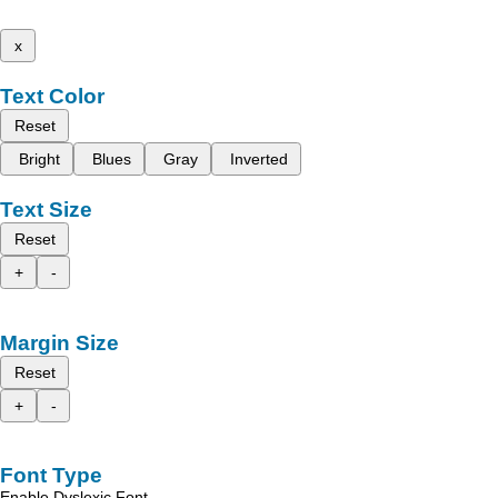
x
Text Color
Reset
Bright
Blues
Gray
Inverted
Text Size
Reset
+
-
Margin Size
Reset
+
-
Font Type
Enable Dyslexic Font