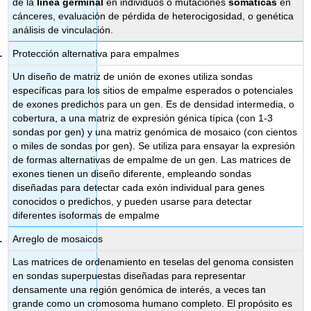
de la
línea germinal
en individuos o mutaciones
somáticas
en
cánceres, evaluación de pérdida de heterocigosidad, o genética
análisis de vinculación.
Protección alternativa para empalmes
Un diseño de matriz de unión de exones utiliza sondas
específicas para los sitios de empalme esperados o potenciales
de exones predichos para un gen. Es de densidad intermedia, o
cobertura, a una matriz de expresión génica típica (con 1-3
sondas por gen) y una matriz genómica de mosaico (con cientos
o miles de sondas por gen). Se utiliza para ensayar la expresión
de formas alternativas de empalme de un gen. Las matrices de
exones tienen un diseño diferente, empleando sondas
diseñadas para detectar cada exón individual para genes
conocidos o predichos, y pueden usarse para detectar
diferentes isoformas de empalme
Arreglo de mosaicos
Las matrices de ordenamiento en teselas del genoma consisten
en sondas superpuestas diseñadas para representar
densamente una región genómica de interés, a veces tan
grande como un cromosoma humano completo. El propósito es