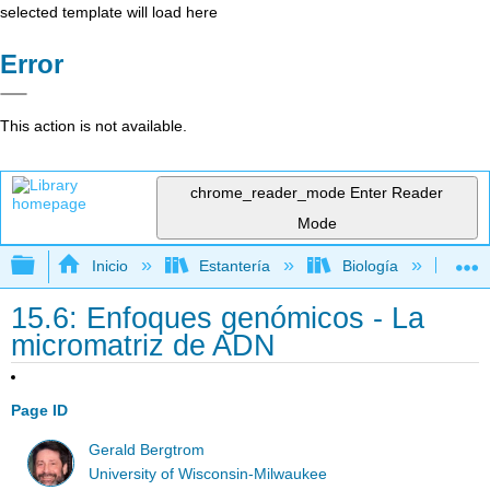
selected template will load here
Error
This action is not available.
chrome_reader_mode
Enter Reader
Mode
Expandir/contraer jerarquía global
Inicio
Estantería
Biología
Bio
15.6: Enfoques genómicos - La
micromatriz de ADN
Page ID
Gerald Bergtrom
University of Wisconsin-Milwaukee