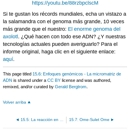
https://youtu.be/88rzbpclscM
Si te gustan los récords mundiales, echa un vistazo a
la salamandra con el genoma más grande, 10 veces
más grande que el nuestro:
El enorme genoma del
axolotl
. ¿Qué hacen con todo ese ADN? ¿Y nuestras
tecnologías actuales pueden averiguarlo? Para el
informe original, haga clic en el siguiente enlace:
aquí
.
This page titled
15.6: Enfoques genómicos - La micromatriz de
ADN
is shared under a
CC BY
license and was authored,
remixed, and/or curated by
Gerald Bergtrom
.
Volver arriba
15.5: La reacción en cadena de la polimerasa (PCR)
15.7: Ome-Sulet Ome