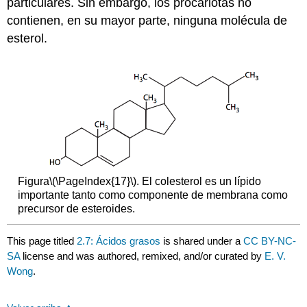
particulares. Sin embargo, los procariotas no
contienen, en su mayor parte, ninguna molécula de
esterol.
Figura
\(\PageIndex{17}\)
. El colesterol es un lípido
importante tanto como componente de membrana como
precursor de esteroides.
This page titled
2.7: Ácidos grasos
is shared under a
CC BY-NC-
SA
license and was authored, remixed, and/or curated by
E. V.
Wong
.