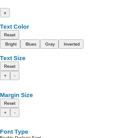
x
Text Color
Reset
Bright
Blues
Gray
Inverted
Text Size
Reset
+
-
Margin Size
Reset
+
-
Font Type
Enable Dyslexic Font