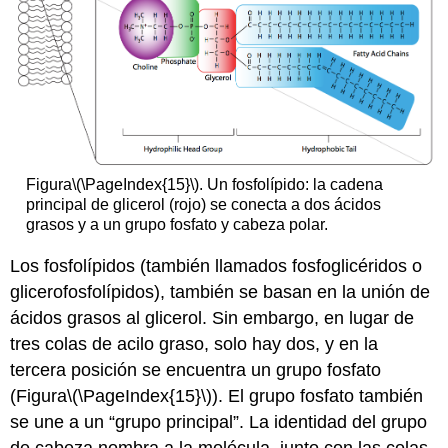
Figura
\(\PageIndex{15}\)
. Un fosfolípido: la cadena
principal de glicerol (rojo) se conecta a dos ácidos
grasos y a un grupo fosfato y cabeza polar.
Los fosfolípidos (también llamados fosfoglicéridos o
glicerofosfolípidos), también se basan en la unión de
ácidos grasos al glicerol. Sin embargo, en lugar de
tres colas de acilo graso, solo hay dos, y en la
tercera posición se encuentra un grupo fosfato
(Figura
\(\PageIndex{15}\)
). El grupo fosfato también
se une a un “grupo principal”. La identidad del grupo
de cabeza nombra a la molécula, junto con las colas