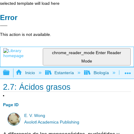
selected template will load here
Error
This action is not available.
chrome_reader_mode
Enter Reader
Mode
Expandir/contraer jerarquía global
Inicio
Estantería
Biología
Bio
2.7: Ácidos grasos
Page ID
E. V. Wong
Axolotl Academica Publishing