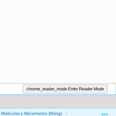
chrome_reader_mode
Enter Reader Mode
Exp
 - Moléculas y Mecanismos (Wong)
5: Metabolismo I 