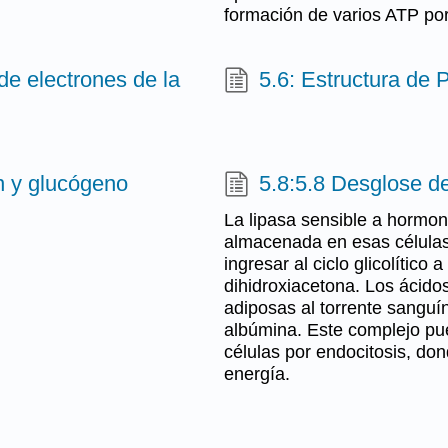
formación de varios ATP p
de electrones de la
5.6: Estructura de 
n y glucógeno
5.8:5.8 Desglose d
La lipasa sensible a hormona
almacenada en esas células 
ingresar al ciclo glicolítico
dihidroxiacetona. Los ácido
adiposas al torrente sanguí
albúmina. Este complejo pue
células por endocitosis, d
energía.