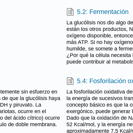
5.2: Fermentación
La glucólisis nos dio algo d
están los otros productos, N
oxígeno disponible, entonc
más ATP. Si no hay oxígeno 
humilde, se somete a ferment
¿Por qué la célula necesita 
puede contribuir al metabol
5.4: Fosforilación o
temente sin esfuerzo en
La fosforilación oxidativa d
de que la glucólisis haya
la energía de sucesivos tran
DH y piruvato. La
concepto básico es que la o
riotas, ocurre en el
exergónico, puede generar l
 del ácido cítrico) ocurre
Dado que la oxidación de N
ánulo de doble membrana.
52 Kcal/mol, y la energía ne
aproximadamente 7.5 Kcal/m