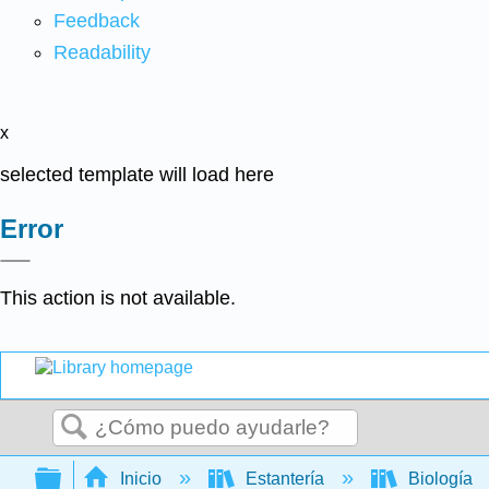
Feedback
Readability
x
selected template will load here
Error
This action is not available.
Buscar
Expandir/contraer jerarquía global
Inicio
Estantería
Biología