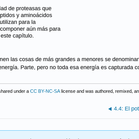
dad de proteasas que
éptidos y aminoácidos
ilizan para la
escomponer aún más para
este capítulo.
nen las cosas de más grandes a menores se denominan 
e energía. Parte, pero no toda esa energía es capturada
shared under a
CC BY-NC-SA
license and was authored, remixed, a
4.4: El po