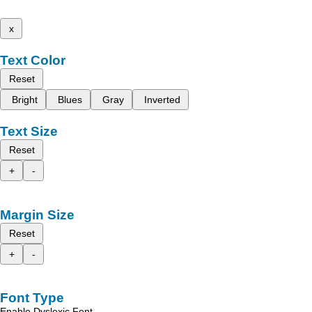
x
Text Color
Reset
Bright
Blues
Gray
Inverted
Text Size
Reset
+
-
Margin Size
Reset
+
-
Font Type
Enable Dyslexic Font