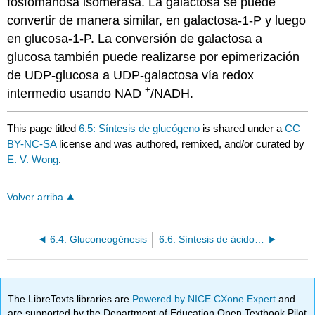
fosfomanosa isomerasa. La galactosa se puede
convertir de manera similar, en galactosa-1-P y luego
en glucosa-1-P. La conversión de galactosa a
glucosa también puede realizarse por epimerización
de UDP-glucosa a UDP-galactosa vía redox
+
intermedio usando NAD
/NADH.
This page titled
6.5: Síntesis de glucógeno
is shared under a
CC
BY-NC-SA
license and was authored, remixed, and/or curated by
E. V. Wong
.
Volver arriba
6.4: Gluconeogénesis
6.6: Síntesis de ácidos grasos
The LibreTexts libraries are
Powered by NICE CXone Expert
and
are supported by the Department of Education Open Textbook Pilot