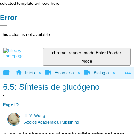
selected template will load here
Error
This action is not available.
chrome_reader_mode
Enter Reader
Mode
Expandir/contraer jerarquía global
Inicio
Estantería
Biología
Bio
6.5: Síntesis de glucógeno
Page ID
E. V. Wong
Axolotl Academica Publishing