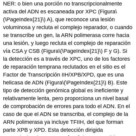
NER: o bien una porción no transcripcionalmente
activa del ADN es escaneada por XPC (Figura
\
(\PageIndex{21}\)
A), que reconoce una lesión
voluminosa y recluta el complejo reparador, o cuando
se transcribe un gen, la ARN polimerasa corre hacia
una lesión, y luego recluta el complejo de reparación
vía CSA y CSB (Figura
\(\PageIndex{21}\)
F y G). Si
la detección es a través de XPC, uno de los factores
de reparación temprana reclutados en el sitio es el
Factor de Transcripción IIH/XPB/XPD, que es una
helicasa de ADN (Figura
\(\PageIndex{21}\)
B). Este
tipo de detección genómica global es ineficiente y
relativamente lenta, pero proporciona un nivel basal
de comprobación de errores para todo el ADN. En el
caso de que el ADN se transcriba, el complejo de la
ARN polimerasa ya incluye TFIIH, del que forman
parte XPB y XPD. Esta detección dirigida