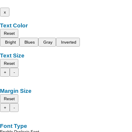
x
Text Color
Reset
Bright
Blues
Gray
Inverted
Text Size
Reset
+
-
Margin Size
Reset
+
-
Font Type
Enable Dyslexic Font