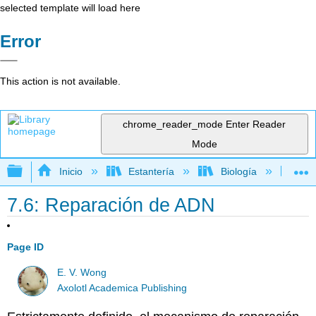
selected template will load here
Error
This action is not available.
chrome_reader_mode
Enter Reader
Mode
Expandir/contraer jerarquía global
Inicio
Estantería
Biología
Bio
7.6: Reparación de ADN
Page ID
E. V. Wong
Axolotl Academica Publishing