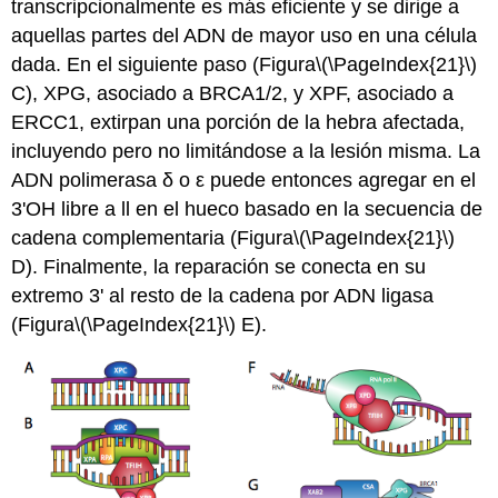
transcripcionalmente es más eficiente y se dirige a
aquellas partes del ADN de mayor uso en una célula
dada. En el siguiente paso (Figura
\(\PageIndex{21}\)
C), XPG, asociado a BRCA1/2, y XPF, asociado a
ERCC1, extirpan una porción de la hebra afectada,
incluyendo pero no limitándose a la lesión misma. La
ADN polimerasa δ o ε puede entonces agregar en el
3'OH libre a ll en el hueco basado en la secuencia de
cadena complementaria (Figura
\(\PageIndex{21}\)
D). Finalmente, la reparación se conecta en su
extremo 3' al resto de la cadena por ADN ligasa
(Figura
\(\PageIndex{21}\)
E).