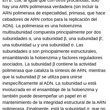
En
E. coli
, al igual que con otros procariotas, solo
hay una ARN polimerasa verdadera (sin incluir la
ARN polimerasa de especialidad, primasa, que hace
cebadores de ARN cortos para la replicación del
ADN). La polimerasa es una holoenzima
multisubunidad compuesta principalmente por dos
subunidades α, una subunidad β, una subunidad β',
una subunidad ω y una subunidad σ. Las
subunidades α son principalmente estructurales,
ensamblando la holoenzima y factores reguladores
asociados. La subunidad β contiene la actividad
polimerasa que cataliza la síntesis de ARN, mientras
que la subunidad β' se utiliza para unirse
inespecíficamente al ADN. La subunidad ω está
involucrada en el ensamblaje de la holoenzima y
también puede desempeñar un papel en el
mantenimiento de la integridad estructural de la ARN
polimerasa. Finalmente, está la subunidad σ, que no