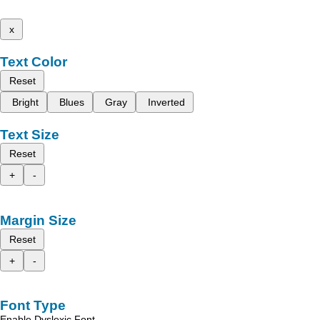
x
Text Color
Reset
Bright
Blues
Gray
Inverted
Text Size
Reset
+
-
Margin Size
Reset
+
-
Font Type
Enable Dyslexic Font