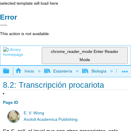
selected template will load here
Error
This action is not available.
chrome_reader_mode
Enter Reader
Mode
Expandir/contraer jerarquía global
Inicio
Estantería
Biología
Bio
8.2: Transcripción procariota
Page ID
E. V. Wong
Axolotl Academica Publishing