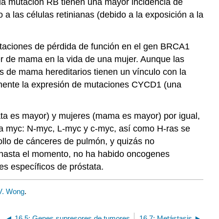
 la mutación RB tienen una mayor incidencia de
 las células retinianas (debido a la exposición a la
utaciones de pérdida de función en el gen BRCA1
er de mama en la vida de una mujer. Aunque las
 de mama hereditarios tienen un vínculo con la
mente la expresión de mutaciones CYCD1 (una
ta es mayor) y mujeres (mama es mayor) por igual,
a myc: N-myc, L-myc y c-myc, así como H-ras se
ollo de cánceres de pulmón, y quizás no
 hasta el momento, no ha habido oncogenes
es específicos de próstata.
V. Wong
.
16.5: Genes supresores de tumores
16.7: Metástasis