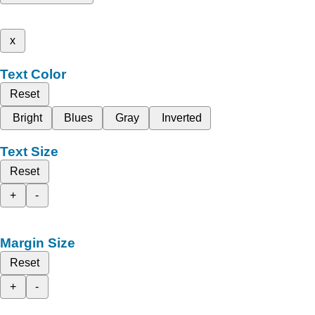
x
Text Color
Reset
Bright
Blues
Gray
Inverted
Text Size
Reset
+
-
Margin Size
Reset
+
-