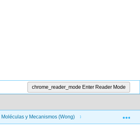
chrome_reader_mode
Enter Reader Mode
Exp
 - Moléculas y Mecanismos (Wong)
16: Virus, Cáncer