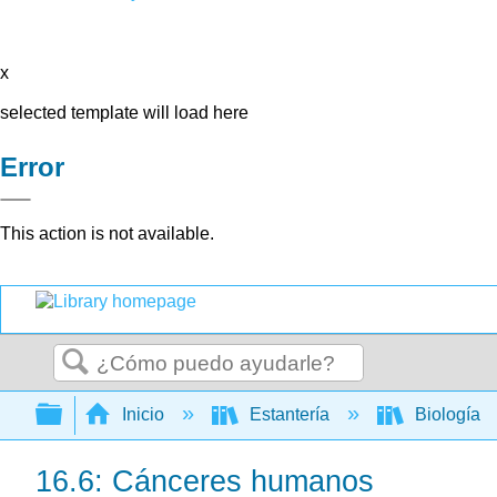
x
selected template will load here
Error
This action is not available.
Buscar
Expandir/contraer jerarquía global
Inicio
Estantería
Biología
16.6: Cánceres humanos