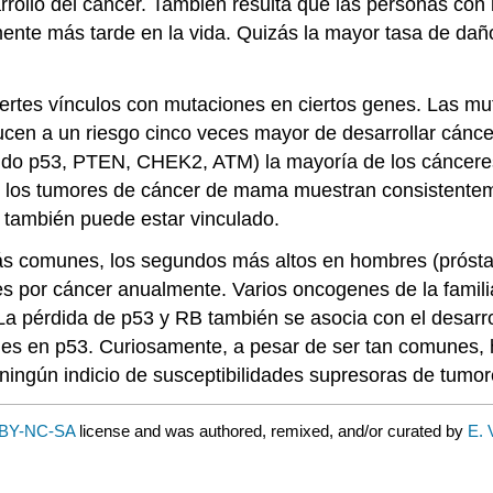
rollo del cáncer. También resulta que las personas con
nte más tarde en la vida. Quizás la mayor tasa de daño a
ertes vínculos con mutaciones en ciertos genes. Las m
ucen a un riesgo cinco veces mayor de desarrollar cánc
ndo p53, PTEN, CHEK2, ATM) la mayoría de los cánceres
 los tumores de cáncer de mama muestran consistente
u también puede estar vinculado.
s comunes, los segundos más altos en hombres (prósta
 por cáncer anualmente. Varios oncogenes de la famili
a pérdida de p53 y RB también se asocia con el desarr
nes en p53. Curiosamente, a pesar de ser tan comunes,
 ningún indicio de susceptibilidades supresoras de tumor
BY-NC-SA
license and was authored, remixed, and/or curated by
E. 