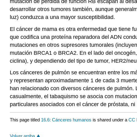
mutación de pérdida de función RB escapan al desar
desarrollar otros tumores también, aunque generalme
luz) conduzca a una mayor susceptibilidad.
El cáncer de mama es otra enfermedad que tiene fu
que codifica una proteína reparadora del ADN cond
mutaciones en otros supresores tumorales (incluye
mutación BRCA1 o BRCA2. En el lado del oncogén,
ciclina), y dependiendo del tipo de tumor, HER2/ne
Los cánceres de pulmón se encuentran entre los má
y representan aproximadamente 1 de cada 3 muertes
han relacionado con diversos cánceres de pulmón. L
casualmente, el tabaquismo se asocia con mutacio
particulares asociados con el cáncer de próstata, ni
This page titled
16.6: Cánceres humanos
is shared under a
CC 
Volver arriba