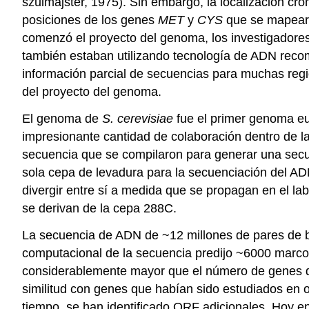
szulmajster, 1975). Sin embargo, la localización c
posiciones de los genes
MET
y
CYS
que se mapearo
comenzó el proyecto del genoma, los investigadore
también estaban utilizando tecnología de ADN recom
información parcial de secuencias para muchas regi
del proyecto del genoma.
El genoma de
S. cerevisiae
fue el primer genoma eu
impresionante cantidad de colaboración dentro de l
secuencia que se compilaron para generar una secu
sola cepa de levadura para la secuenciación del A
divergir entre sí a medida que se propagan en el l
se derivan de la cepa 288C.
La secuencia de ADN de ~12 millones de pares de ba
computacional de la secuencia predijo ~6000 marco
considerablemente mayor que el número de genes q
similitud con genes que habían sido estudiados en
tiempo, se han identificado ORF adicionales. Hoy 