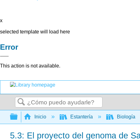
x
selected template will load here
Error
This action is not available.
Buscar
Expandir/contraer jerarquía global
Inicio
Estantería
Biología
5.3: El proyecto del genoma de S