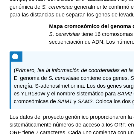
genómica de
S. cerevisiae
generalmente confirmó el
para las distancias que separan los genes de levadu
Mapa cromosómico del
genoma 
S. cerevisiae
tiene 16 cromosomas q
secuenciación de ADN. Los números 
(
Primero, lea la información de coordenadas en la
El genoma de
S. cerevisiae
contiene dos genes,
energía, S-adenosilmetionina. Los dos genes surg
es YLR180W y el nombre sistemático para
SAM2
cromosómicas de
SAM1
y
SAM2
. Coloca los dos 
Los datos del proyecto genómico proporcionaron la 
sistemáticamente números de acceso a los
ORF
, e
ORF
tiene 7 caracteres. Cada uno comienza con un