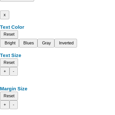
x
Text Color
Reset
Bright
Blues
Gray
Inverted
Text Size
Reset
+
-
Margin Size
Reset
+
-