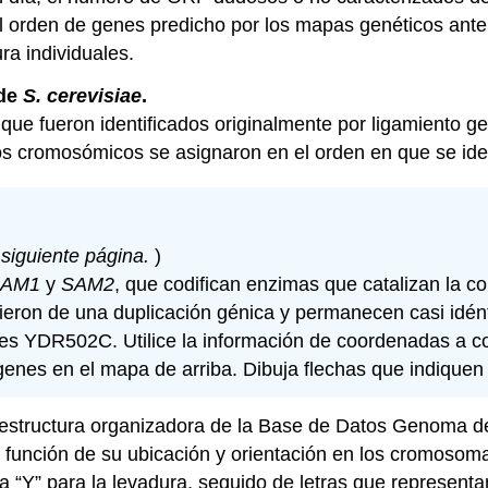
 orden de genes predicho por los mapas genéticos ante
ra individuales.
de
S. cerevisiae
.
ue fueron identificados originalmente por ligamiento ge
cromosómicos se asignaron en el orden en que se identi
 siguiente página.
)
SAM1
y
SAM2
, que codifican enzimas que catalizan la c
ieron de una duplicación génica y permanecen casi idént
es YDR502C. Utilice la información de coordenadas a co
genes en el mapa de arriba. Dibuja flechas que indiquen
estructura organizadora de la
Base de Datos Genoma 
n función de su ubicación y orientación en los cromosom
a “Y” para la levadura, seguido de letras que represen