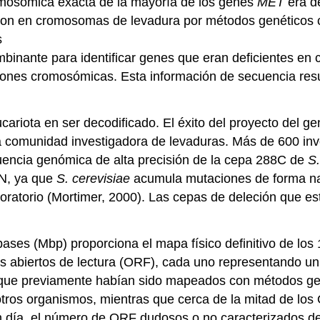
romosómica exacta de la mayoría de los genes
MET
era de
n en cromosomas de levadura por métodos genéticos c
s
binante para identificar genes que eran deficientes en 
ones cromosómicas. Esta información de secuencia result
cariota en ser decodificado. El éxito del proyecto del 
a comunidad investigadora de levaduras. Más de 600 inv
encia genómica de alta precisión de la cepa 288C de
S.
DN, ya que
S.
cerevisiae
acumula mutaciones de forma nat
aboratorio (Mortimer, 2000). Las cepas de deleción que 
ses (Mbp) proporciona el mapa físico definitivo de los
s abiertos de lectura (ORF), cada uno representando un
ue previamente habían sido mapeados con métodos gen
 otros organismos, mientras que cerca de la mitad de l
en día, el número de ORF dudosos o no caracterizados d