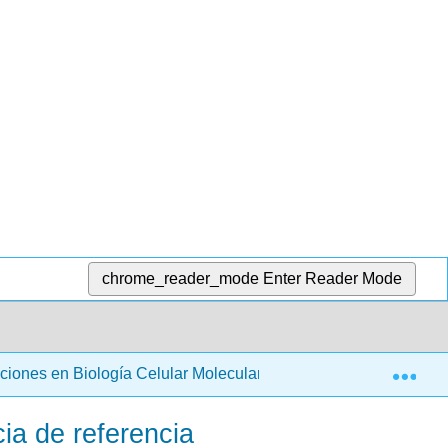
chrome_reader_mode
Enter Reader Mode
Exp
aciones en Biología Celular Molecular (O'Connor)
5: I
ia de referencia