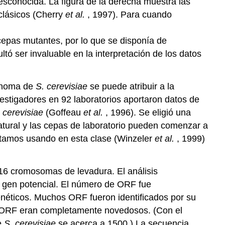
sconocida. La figura de la derecha muestra las
lásicos (Cherry
et al.
, 1997). Para cuando
cepas mutantes, por lo que se disponía de
ó ser invaluable en la interpretación de los datos
genoma de
S. cerevisiae
se puede atribuir a la
estigadores en 92 laboratorios aportaron datos de
cerevisiae
(Goffeau
et al.
, 1996). Se eligió una
ural y las cepas de laboratorio pueden comenzar a
estamos usando en esta clase (Winzeler
et al.
, 1999)
 16 cromosomas de levadura. El análisis
 gen potencial. El número de ORF fue
éticos. Muchos ORF fueron identificados por su
os ORF eran completamente novedosos. (Con el
e
S. cerevisiae
se acerca a 1500.) La secuencia