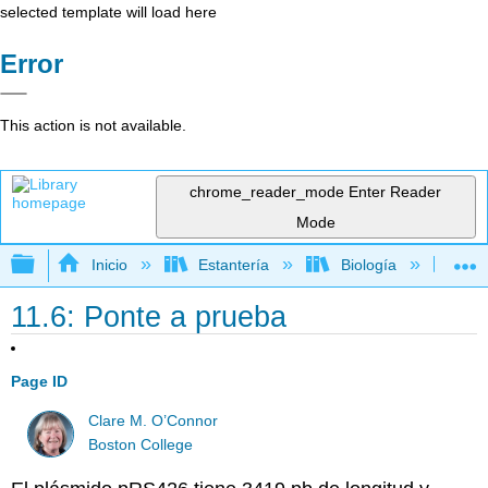
selected template will load here
Error
This action is not available.
chrome_reader_mode
Enter Reader
Mode
Expandir/contraer jerarquía global
Inicio
Estantería
Biología
Bio
11.6: Ponte a prueba
Page ID
Clare M. O’Connor
Boston College