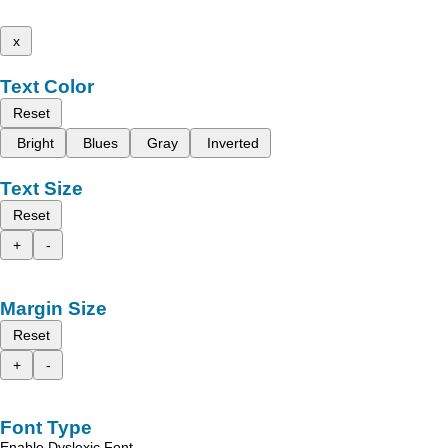
x
Text Color
Reset
Bright
Blues
Gray
Inverted
Text Size
Reset
+
-
Margin Size
Reset
+
-
Font Type
Enable Dyslexic Font