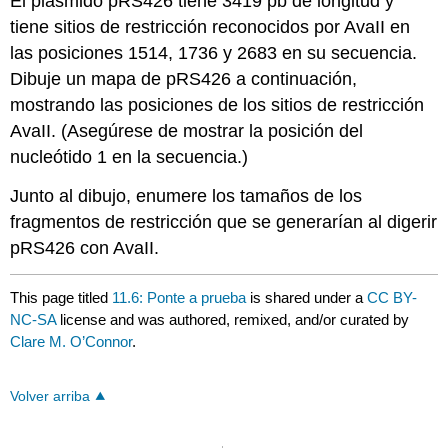
El plásmido pRS426 tiene 3419 pb de longitud y
tiene sitios de restricción reconocidos por AvaII en
las posiciones 1514, 1736 y 2683 en su secuencia.
Dibuje un mapa de pRS426 a continuación,
mostrando las posiciones de los sitios de restricción
AvaII. (Asegúrese de mostrar la posición del
nucleótido 1 en la secuencia.)
Junto al dibujo, enumere los tamaños de los
fragmentos de restricción que se generarían al digerir
pRS426 con AvaII.
This page titled
11.6: Ponte a prueba
is shared under a
CC BY-
NC-SA
license and was authored, remixed, and/or curated by
Clare M. O’Connor
.
Volver arriba