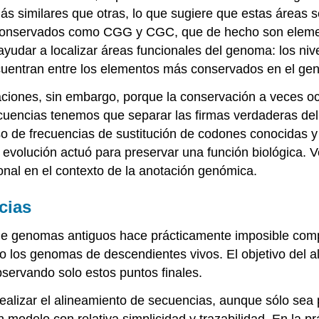
 similares que otras, lo que sugiere que estas áreas s
conservados como CGG y CGC, que de hecho son element
yudar a localizar áreas funcionales del genoma: los niv
ncuentran entre los elementos más conservados en el ge
ciones, sin embargo, porque la conservación a veces ocu
ecuencias tenemos que separar las firmas verdaderas de
so de frecuencias de sustitución de codones conocidas y
 evolución actuó para preservar una función biológica. 
onal en el contexto de la anotación genómica.
cias
e genomas antiguos hace prácticamente imposible comp
 los genomas de descendientes vivos. El objetivo del al
servando solo estos puntos finales.
ealizar el alineamiento de secuencias, aunque sólo sea
modelo con relativa simplicidad y trazabilidad. En la pr