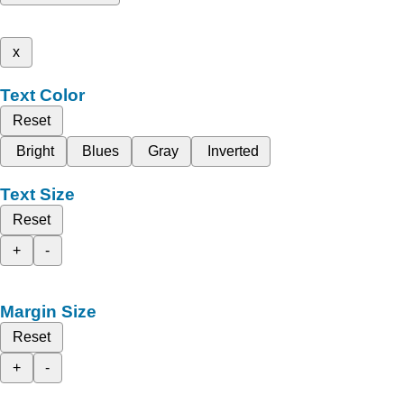
x
Text Color
Reset
Bright
Blues
Gray
Inverted
Text Size
Reset
+
-
Margin Size
Reset
+
-