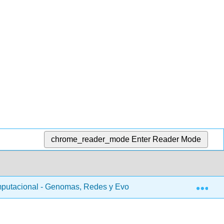
chrome_reader_mode
Enter Reader Mode
Exp
putacional - Genomas, Redes y Evolución (Kellis et al.)