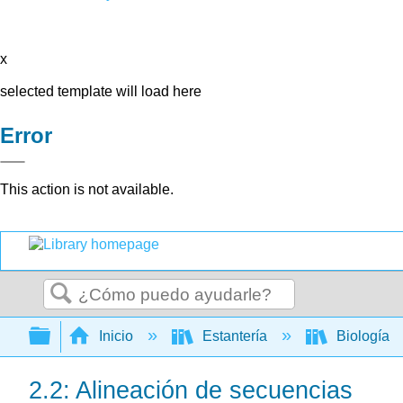
x
selected template will load here
Error
This action is not available.
Buscar
Expandir/contraer jerarquía global
Inicio
Estantería
Biología
2.2: Alineación de secuencias