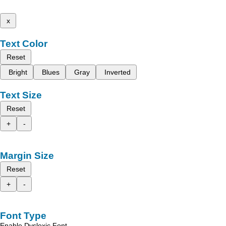
x
Text Color
Reset
Bright
Blues
Gray
Inverted
Text Size
Reset
+
-
Margin Size
Reset
+
-
Font Type
Enable Dyslexic Font