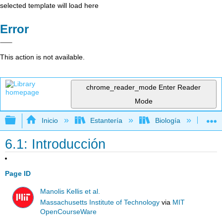
selected template will load here
Error
This action is not available.
chrome_reader_mode
Enter Reader
Mode
Expandir/contraer jerarquía global
Inicio
Estantería
Biología
Bio
6.1: Introducción
Page ID
Manolis Kellis et al.
Massachusetts Institute of Technology
via
MIT
OpenCourseWare