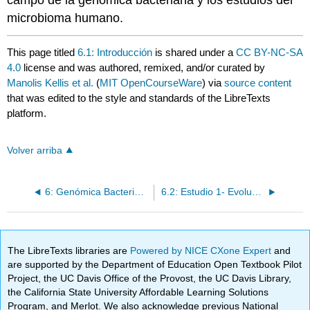
microbioma humano.
This page titled
6.1: Introducción
is shared under a
CC BY-NC-SA
4.0
license and was authored, remixed, and/or curated by
Manolis Kellis et al.
(
MIT OpenCourseWare
) via
source content
that was edited to the style and standards of the LibreTexts
platform.
Volver arriba
6: Genómica Bacteriana—Evolución Molecular a Nivel de Ecosistemas
6.2: Estudio 1- Evolución de la vida en la tierra
The LibreTexts libraries are
Powered by NICE CXone Expert
and
are supported by the Department of Education Open Textbook Pilot
Project, the UC Davis Office of the Provost, the UC Davis Library,
the California State University Affordable Learning Solutions
Program, and Merlot. We also acknowledge previous National