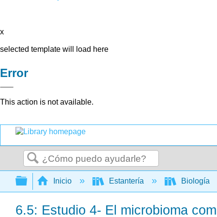
x
selected template will load here
Error
This action is not available.
Buscar
Expandir/contraer jerarquía global
Inicio
Estantería
Biología
6.5: Estudio 4- El microbioma como