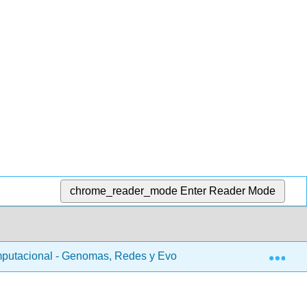
chrome_reader_mode
Enter Reader Mode
Exp
putacional - Genomas, Redes y Evolución (Kellis et al.)