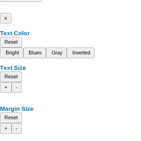
x
Text Color
Reset
Bright
Blues
Gray
Inverted
Text Size
Reset
+
-
Margin Size
Reset
+
-