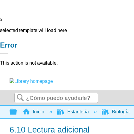
x
selected template will load here
Error
This action is not available.
Buscar
Expandir/contraer jerarquía global
Inicio
Estantería
Biología
6.10 Lectura adicional