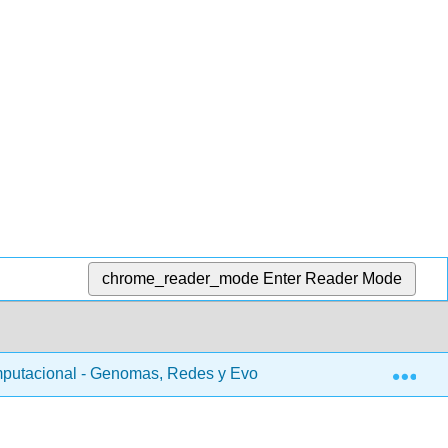
chrome_reader_mode
Enter Reader Mode
Exp
putacional - Genomas, Redes y Evolución (Kellis et al.)