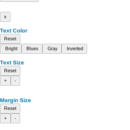
x
Text Color
Reset
Bright
Blues
Gray
Inverted
Text Size
Reset
+
-
Margin Size
Reset
+
-