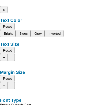
x
Text Color
Reset
Bright
Blues
Gray
Inverted
Text Size
Reset
+
-
Margin Size
Reset
+
-
Font Type
Enable Dyslexic Font