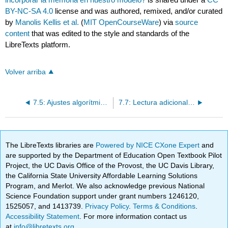
BY-NC-SA 4.0
license and was authored, remixed, and/or curated
by
Manolis Kellis et al.
(
MIT OpenCourseWare
) via
source
content
that was edited to the style and standards of the
LibreTexts platform.
Volver arriba
7.5: Ajustes algorítmicos para HMM
7.7: Lectura adicional, ¿qué hemos aprendido?
The LibreTexts libraries are
Powered by NICE CXone Expert
and
are supported by the Department of Education Open Textbook Pilot
Project, the UC Davis Office of the Provost, the UC Davis Library,
the California State University Affordable Learning Solutions
Program, and Merlot. We also acknowledge previous National
Science Foundation support under grant numbers 1246120,
1525057, and 1413739.
Privacy Policy
.
Terms & Conditions
.
Accessibility Statement
. For more information contact us
at
info@libretexts.org
.