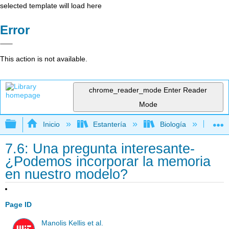
selected template will load here
Error
This action is not available.
chrome_reader_mode
Enter Reader
Mode
Expandir/contraer jerarquía global
Inicio
Estantería
Biología
Bio
7.6: Una pregunta interesante-
¿Podemos incorporar la memoria
en nuestro modelo?
Page ID
Manolis Kellis et al.