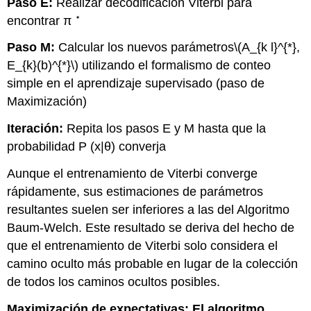
Paso E:
Realizar decodificación Viterbi para
⋆
encontrar π
Paso M:
Calcular los nuevos parámetros
\(A_{k l}^{*},
E_{k}(b)^{*}\)
utilizando el formalismo de conteo
simple en el aprendizaje supervisado (paso de
Maximización)
Iteración:
Repita los pasos E y M hasta que la
probabilidad P (x|θ) converja
Aunque el entrenamiento de Viterbi converge
rápidamente, sus estimaciones de parámetros
resultantes suelen ser inferiores a las del Algoritmo
Baum-Welch. Este resultado se deriva del hecho de
que el entrenamiento de Viterbi solo considera el
camino oculto más probable en lugar de la colección
de todos los caminos ocultos posibles.
Maximización de expectativas: El algoritmo