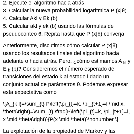
2. Ejecute el algoritmo hacia atrás
3. Calcular la nueva probabilidad logarítmica P (x|θ)
4. Calcular Akl y Ek (b)
5. Calcular akl y ek (b) usando las fórmulas de
pseudoconteo 6. Repita hasta que P (x|θ) converja
Anteriormente, discutimos cómo calcular P (x|θ)
usando los resultados finales del algoritmo hacia
adelante o hacia atrás. Pero, ¿cómo estimamos A
y
kl
E
(b)? Consideremos el número esperado de
k
transiciones del estado k al estado l dado un
conjunto actual de parámetros θ. Podemos expresar
esta expectativa como
\[A_{k l}=\sum_{t} P\left(\pi_{t}=k, \pi_{t+1}=l \mid x,
\theta\right)=\sum_{t} \frac{P\left(\pi_{t}=k, \pi_{t+1}=l,
x \mid \theta\right)}{P(x \mid \theta)}\nonumber \]
La explotación de la propiedad de Markov y las