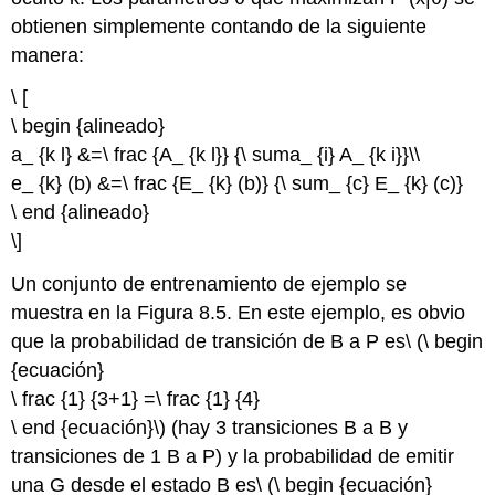
obtienen simplemente contando de la siguiente
manera:
\ [
\ begin {alineado}
a_ {k l} &=\ frac {A_ {k l}} {\ suma_ {i} A_ {k i}}\\
e_ {k} (b) &=\ frac {E_ {k} (b)} {\ sum_ {c} E_ {k} (c)}
\ end {alineado}
\]
Un conjunto de entrenamiento de ejemplo se
muestra en la Figura 8.5. En este ejemplo, es obvio
que la probabilidad de transición de B a P es\ (\ begin
{ecuación}
\ frac {1} {3+1} =\ frac {1} {4}
\ end {ecuación}\) (hay 3 transiciones B a B y
transiciones de 1 B a P) y la probabilidad de emitir
una G desde el estado B es\ (\ begin {ecuación}