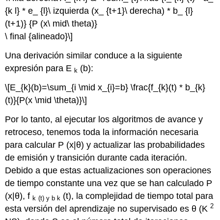
{k l} * e_ {l}\ izquierda (x_ {t+1}\ derecha) * b_ {l}
(t+1)} {P (x\ mid\ theta)}
\ final {alineado}\]
Una derivación similar conduce a la siguiente
expresión para E
(b):
k
\[E_{k}(b)=\sum_{i \mid x_{i}=b} \frac{f_{k}(t) * b_{k}
(t)}{P(x \mid \theta)}\]
Por lo tanto, al ejecutar los algoritmos de avance y
retroceso, tenemos toda la información necesaria
para calcular P (x|θ) y actualizar las probabilidades
de emisión y transición durante cada iteración.
Debido a que estas actualizaciones son operaciones
de tiempo constante una vez que se han calculado P
(x|θ), f
(t), la complejidad de tiempo total para
k
(t) y b k
2
esta versión del aprendizaje no supervisado es θ (K