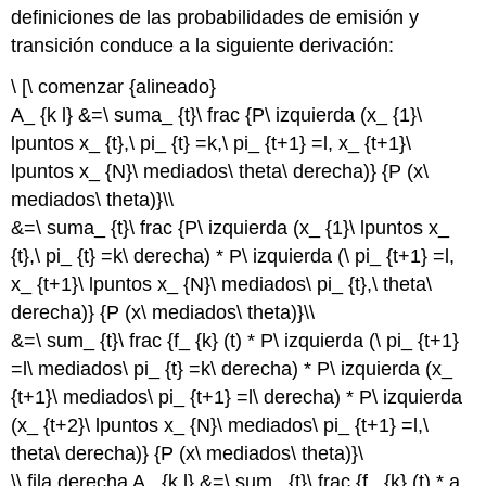
definiciones de las probabilidades de emisión y
transición conduce a la siguiente derivación:
\ [\ comenzar {alineado}
A_ {k l} &=\ suma_ {t}\ frac {P\ izquierda (x_ {1}\
lpuntos x_ {t},\ pi_ {t} =k,\ pi_ {t+1} =l, x_ {t+1}\
lpuntos x_ {N}\ mediados\ theta\ derecha)} {P (x\
mediados\ theta)}\\
&=\ suma_ {t}\ frac {P\ izquierda (x_ {1}\ lpuntos x_
{t},\ pi_ {t} =k\ derecha) * P\ izquierda (\ pi_ {t+1} =l,
x_ {t+1}\ lpuntos x_ {N}\ mediados\ pi_ {t},\ theta\
derecha)} {P (x\ mediados\ theta)}\\
&=\ sum_ {t}\ frac {f_ {k} (t) * P\ izquierda (\ pi_ {t+1}
=l\ mediados\ pi_ {t} =k\ derecha) * P\ izquierda (x_
{t+1}\ mediados\ pi_ {t+1} =l\ derecha) * P\ izquierda
(x_ {t+2}\ lpuntos x_ {N}\ mediados\ pi_ {t+1} =l,\
theta\ derecha)} {P (x\ mediados\ theta)}\
\\ fila derecha A_ {k l} &=\ sum_ {t}\ frac {f_ {k} (t) * a_