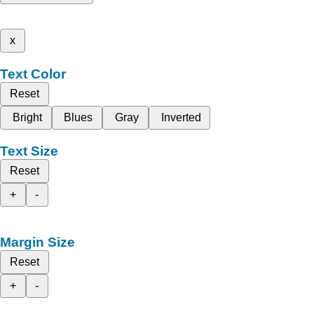
x
Text Color
Reset
Bright
Blues
Gray
Inverted
Text Size
Reset
+
-
Margin Size
Reset
+
-