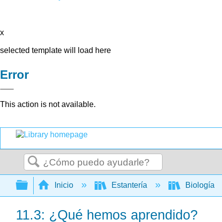
x
selected template will load here
Error
This action is not available.
Buscar
Expandir/contraer jerarquía global
Inicio
Estantería
Biología
11.3: ¿Qué hemos aprendido?