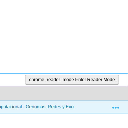
chrome_reader_mode
Enter Reader Mode
Exp
putacional - Genomas, Redes y Evolución (Kellis et al.)