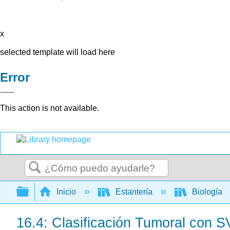
x
selected template will load here
Error
This action is not available.
Buscar
Expandir/contraer jerarquía global
Inicio
Estantería
Biología
16.4: Clasificación Tumoral con 