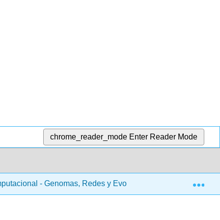
chrome_reader_mode
Enter Reader Mode
Exp
putacional - Genomas, Redes y Evolución (Kellis et al.)