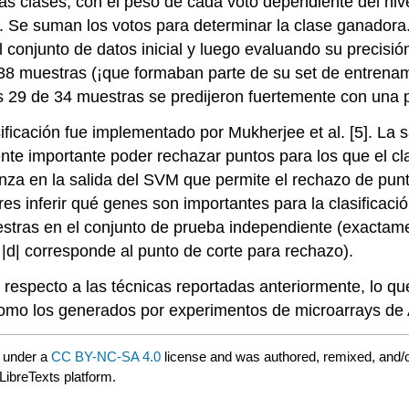
as clases, con el peso de cada voto dependiente del niv
e. Se suman los votos para determinar la clase ganadora.
 conjunto de datos inicial y luego evaluando su precisi
 38 muestras (¡que formaban parte de su set de entrenam
s 29 de 34 muestras se predijeron fuertemente con una p
cación fue implementado por Mukherjee et al. [5]. La s
ente importante poder rechazar puntos para los que el clas
fianza en la salida del SVM que permite el rechazo de pu
ores inferir qué genes son importantes para la clasificac
stras en el conjunto de prueba independiente (exactamen
 |d| corresponde al punto de corte para rechazo).
 respecto a las técnicas reportadas anteriormente, lo 
(como los generados por experimentos de microarrays de
 under a
CC BY-NC-SA 4.0
license and was authored, remixed, and/
LibreTexts platform.