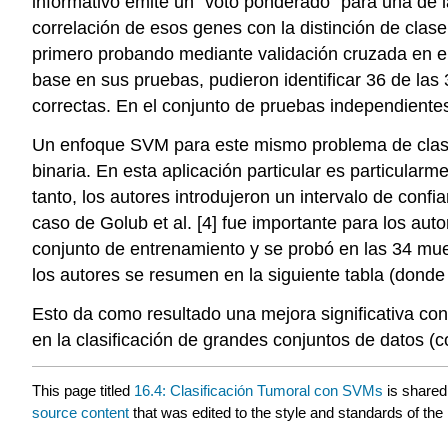
informativo emite un “voto ponderado” para una de l
correlación de esos genes con la distinción de clas
primero probando mediante validación cruzada en el
base en sus pruebas, pudieron identificar 36 de las
correctas. En el conjunto de pruebas independiente
Un enfoque SVM para este mismo problema de clasifi
binaria. En esta aplicación particular es particularm
tanto, los autores introdujeron un intervalo de con
caso de Golub et al. [4] fue importante para los aut
conjunto de entrenamiento y se probó en las 34 mue
los autores se resumen en la siguiente tabla (donde
Esto da como resultado una mejora significativa con
en la clasificación de grandes conjuntos de datos 
This page titled
16.4: Clasificación Tumoral con SVMs
is shared
source content
that was edited to the style and standards of the 