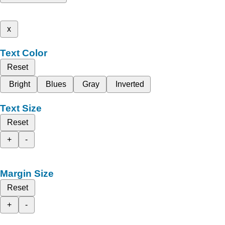
x
Text Color
Reset
Bright
Blues
Gray
Inverted
Text Size
Reset
+
-
Margin Size
Reset
+
-