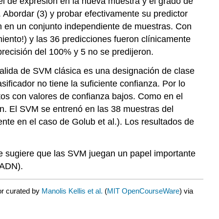
el de expresión en la nueva muestra y el grado de
 Abordar (3) y probar efectivamente su predictor
ón en un conjunto independiente de muestras. Con
iento!) y las 36 predicciones fueron clínicamente
recisión del 100% y 5 no se predijeron.
alida de SVM clásica es una designación de clase
ificador no tiene la suficiente confianza. Por lo
ntos con valores de confianza bajos. Como en el
ión. El SVM se entrenó en las 38 muestras del
te en el caso de Golub et al.). Los resultados de
que sugiere que las SVM juegan un papel importante
 ADN).
or curated by
Manolis Kellis et al.
(
MIT OpenCourseWare
) via