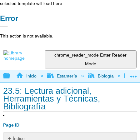
selected template will load here
Error
This action is not available.
chrome_reader_mode
Enter Reader
Mode
Expandir/contraer jerarquía global
Inicio
Estantería
Biología
Bio
23.5: Lectura adicional,
Herramientas y Técnicas,
Bibliografía
Page ID
Índice