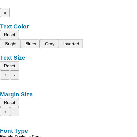
x
Text Color
Reset
Bright
Blues
Gray
Inverted
Text Size
Reset
+
-
Margin Size
Reset
+
-
Font Type
Enable Dyslexic Font