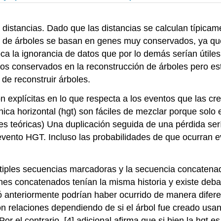
 distancias. Dado que las distancias se calculan típica
n de árboles se basan en genes muy conservados, ya qu
a la ignorancia de datos que por lo demás serían útiles.
s conservados en la reconstrucción de árboles pero est
de reconstruir árboles.
 explícitas en lo que respecta a los eventos que las cr
nica horizontal (hgt) son fáciles de mezclar porque solo
es teóricas) Una duplicación seguida de una pérdida serí
evento HGT. Incluso las probabilidades de que ocurran 
les secuencias marcadoras y la secuencia concatenada s
s concatenados tenían la misma historia y existe debat
anteriormente podrían haber ocurrido de manera diferent
n relaciones dependiendo de si el árbol fue creado usa
 el contrario, [4] adicional afirma que si bien la hgt es 