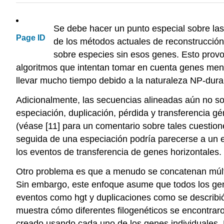
Se debe hacer un punto especial sobre las
Page ID
de los métodos actuales de reconstrucció
sobre especies sin esos genes. Esto provoc
algoritmos que intentan tomar en cuenta genes meno
llevar mucho tiempo debido a la naturaleza NP-dura 
Adicionalmente, las secuencias alineadas aún no son
especiación, duplicación, pérdida y transferencia gé
(véase [11] para un comentario sobre tales cuestion
seguida de una especiación podría parecerse a un 
los eventos de transferencia de genes horizontales.
Otro problema es que a menudo se concatenan múltip
Sin embargo, este enfoque asume que todos los gene
eventos como hgt y duplicaciones como se describió 
muestra cómo diferentes filogenéticos se encontraro
creado usando cada uno de los genes individuales. Por