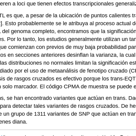
eren a loci que tienen efectos transcripcionales generali
L es que, a pesar de la ubicación de puntos calientes t
. Esto probablemente se le atribuya al proceso actual 
L del genoma completo, encontramos que la significació
 Por lo tanto, los estudios generalmente utilizan un t
que comienzan con previos de muy baja probabilidad p
 en secciones anteriores desinflan la varianza, la cual 
las distribuciones no normales limitan la significación e
ediado por el uso de metaanálisis de fenotipo cruzado (
sis de rasgos cruzados es efectivo porque los trans-EQT
 un solo marcador. El código CPMA de muestra se puede 
s, se han encontrado variantes que actúan en trans. Da
a detectar tales variantes de rasgos cruzados. De hec
r de un grupo de 1311 variantes de SNP que actúan en tra
genes diana.