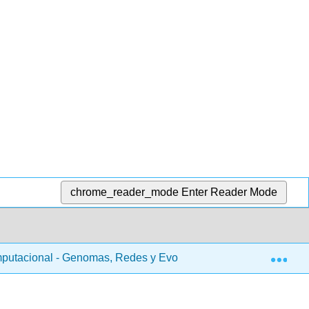
chrome_reader_mode
Enter Reader Mode
Exp
putacional - Genomas, Redes y Evolución (Kellis et al.)