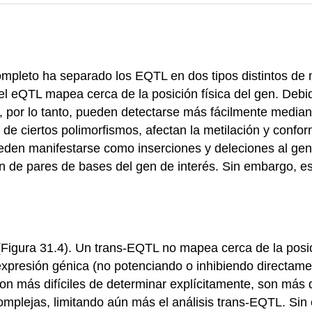
mpleto ha separado los EQTL en dos tipos distintos de 
el eQTL mapea cerca de la posición física del gen. Debid
y, por lo tanto, pueden detectarse más fácilmente medi
e ciertos polimorfismos, afectan la metilación y confo
pueden manifestarse como inserciones y deleciones al g
 de pares de bases del gen de interés. Sin embargo, est
(Figura 31.4). Un trans-EQTL no mapea cerca de la posic
xpresión génica (no potenciando o inhibiendo directament
son más difíciles de determinar explícitamente, son más d
lejas, limitando aún más el análisis trans-EQTL. Sin e