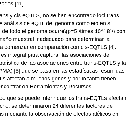
zados [11].
rans y cis-eQTLS, no se han encontrado loci trans
de análisis de eQTL del genoma completo en sí
n de todo el genoma ocurre
\(p=5 \times 10^{-8}\)
con
amaño muestral inadecuado para determinar la
ara comenzar en comparación con cis-EQTLS [4].
es integral para capturar las asociaciones de
stadística de las asociaciones entre trans-EQTLS y la
CPMA) [5] que se basa en las estadísticas resumidas
Ls afectan a muchos genes y por lo tanto tienen
encontrar en Herramientas y Recursos.
do que se puede inferir que los trans-EQTLs afectan
ho, se determinaron 24 diferentes factores de
ns mediante la observación de efectos alélicos en