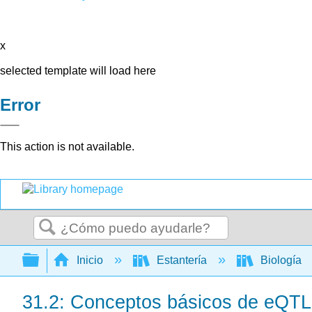
x
selected template will load here
Error
This action is not available.
Buscar
Expandir/contraer jerarquía global
Inicio
Estantería
Biología
31.2: Conceptos básicos de eQTL