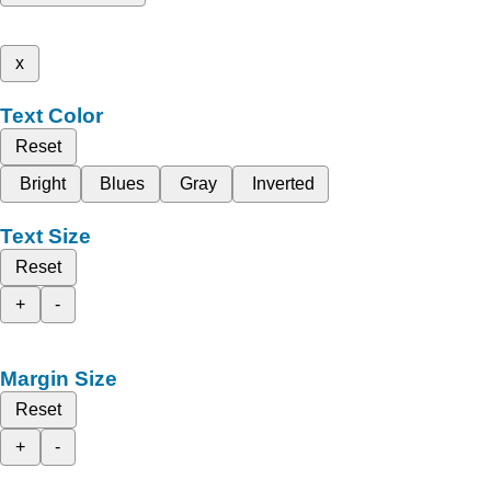
x
Text Color
Reset
Bright
Blues
Gray
Inverted
Text Size
Reset
+
-
Margin Size
Reset
+
-