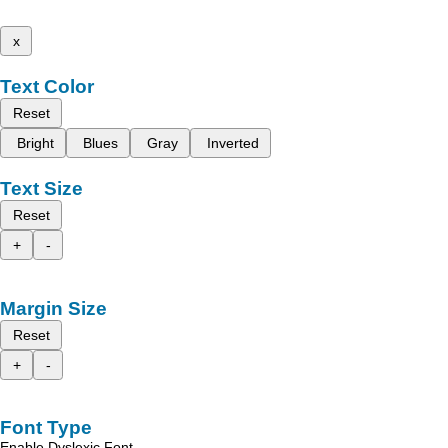
x
Text Color
Reset
Bright
Blues
Gray
Inverted
Text Size
Reset
+
-
Margin Size
Reset
+
-
Font Type
Enable Dyslexic Font