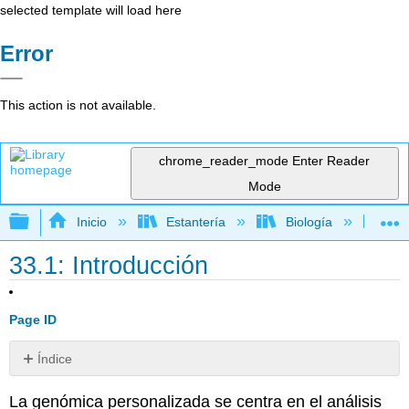
selected template will load here
Error
This action is not available.
chrome_reader_mode
Enter Reader
Mode
Expandir/contraer jerarquía global
Inicio
Estantería
Biología
Bio
33.1: Introducción
Page ID
Índice
Sin
encabezados
La genómica personalizada se centra en el análisis