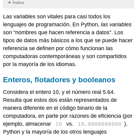
Índice
Enteros,
Las variables son vitales para casi todos los
flotadores
y
lenguajes de programación. En Python,
las variables
booleanos
son “nombres que hacen referencia a datos”. Los
Cuerdas
tipos de datos más básicos a los que se puede hacer
Inmutabilidad
referencia se definen por cómo funcionan las
Ejercicios
computadoras contemporáneas y son compartidos
por la mayoría de los idiomas.
Enteros, flotadores y booleanos
Considera el entero 10, y el número real 5.64.
Resulta que estos dos están representados de
manera diferente en el código binario de la
computadora, en parte por razones de eficiencia (por
10
10.0000000000
ejemplo, almacenar
vs.
).
Python y la mayoría de los otros lenguajes