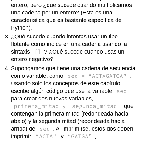
entero, pero ¿qué sucede cuando multiplicamos
una cadena por un entero? (Esta es una
característica que es bastante específica de
Python).
¿Qué sucede cuando intentas usar un tipo
flotante como índice en una cadena usando la
[]
sintaxis
? ¿Qué sucede cuando usas un
entero negativo?
Supongamos que tiene una cadena de secuencia
seq = “ACTAGATGA”
como variable, como
.
Usando solo los conceptos de este capítulo,
seq
escribe algún código que use la variable
para crear dos nuevas variables,
primera_mitad y
segunda_mitad
que
contengan la primera mitad (redondeada hacia
abajo) y la segunda mitad (redondeada hacia
seq
arriba) de
. Al imprimirse, estos dos deben
“ACTA”
“GATGA”
imprimir
y
,