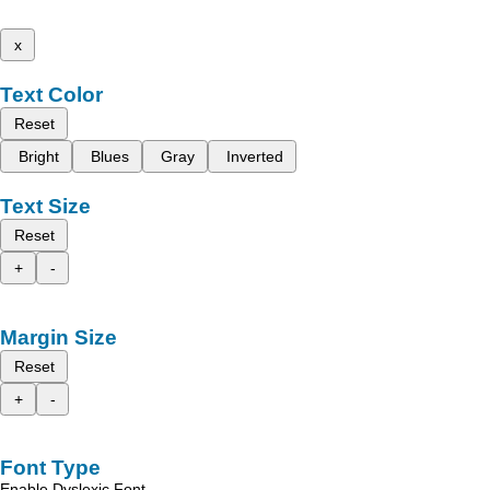
x
Text Color
Reset
Bright
Blues
Gray
Inverted
Text Size
Reset
+
-
Margin Size
Reset
+
-
Font Type
Enable Dyslexic Font