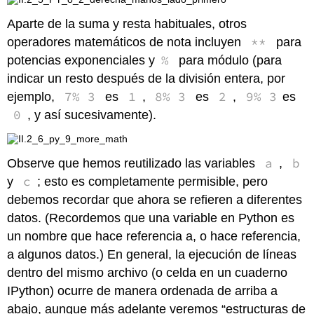
Aparte de la suma y resta habituales, otros
**
operadores matemáticos de nota incluyen
para
%
potencias exponenciales y
para módulo (para
indicar un resto después de la división entera, por
7% 3
1
8% 3
2
9% 3
ejemplo,
es
,
es
,
es
0
, y así sucesivamente).
a
b
Observe que hemos reutilizado las variables
,
c
y
; esto es completamente permisible, pero
debemos recordar que ahora se refieren a diferentes
datos. (Recordemos que una variable en Python es
un nombre que hace referencia a, o hace referencia,
a algunos datos.) En general, la ejecución de líneas
dentro del mismo archivo (o celda en un cuaderno
IPython) ocurre de manera ordenada de arriba a
abajo, aunque más adelante veremos “estructuras de