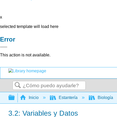
x
selected template will load here
Error
This action is not available.
Buscar
Expandir/contraer jerarquía global
Inicio
Estantería
Biología
3.2: Variables y Datos