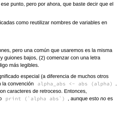
 ese punto, pero por ahora, que baste decir que el
cadas como reutilizar nombres de variables en
iones, pero una común que usaremos es la misma
y guiones bajos, (2) comenzar con una letra
digo más legibles.
gnificado especial (a diferencia de muchos otros
alpha_abs <- abs (alpha)
n la convención
.
on caracteres de retroceso. Entonces,
print (`alpha abs`)
mo
, aunque esto
no
es