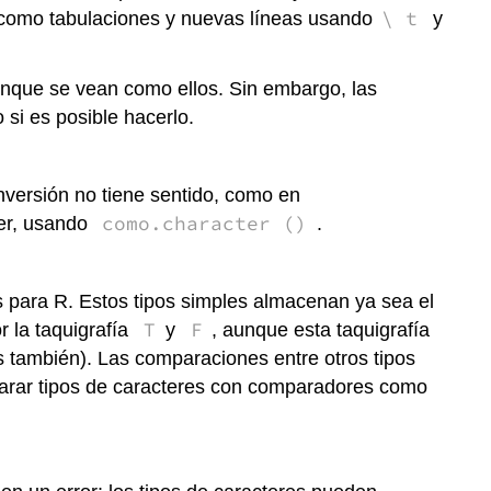
\ t
s como tabulaciones y nuevas líneas usando
y
aunque se vean como ellos. Sin embargo, las
 si es posible hacerlo.
conversión no tiene sentido, como en
como.character ()
ter, usando
.
es para R. Estos tipos simples almacenan ya sea el
T
F
 la taquigrafía
y
, aunque esta taquigrafía
 también). Las comparaciones entre otros tipos
mparar tipos de caracteres con comparadores como