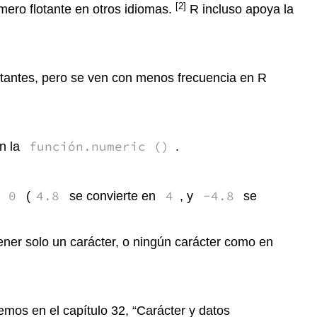
[2]
mero flotante en otros idiomas.
R incluso apoya la
rtantes, pero se ven con menos frecuencia en R
función.numeric ()
on la
.
0
4.8
4
-4.8
a
(
se convierte en
, y
se
ener solo un carácter, o ningún carácter como en
mos en el capítulo 32, “Carácter y datos