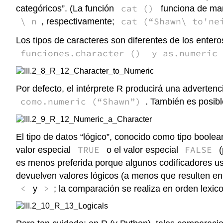
cat ()
categóricos”. (La función
funciona de man
\ n
cat (“Shawn\ to'ne
, respectivamente;
Los tipos de caracteres son diferentes de los ente
funciones.character ()
y as.numeric
Por defecto, el intérprete R producirá una advertenci
como.numeric (“Shawn”)
. También es posibl
El tipo de datos “lógico”, conocido como tipo boole
TRUE
FALSE
valor especial
o el valor especial
(
es menos preferida porque algunos codificadores 
devuelven valores lógicos (a menos que resulten en
<
>
y
; la comparación se realiza en orden lexico