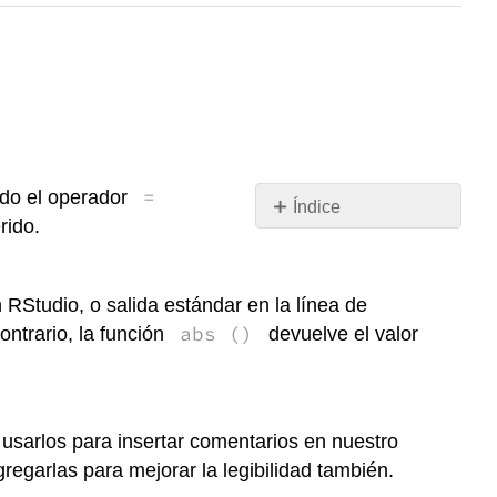
=
ndo el operador
Índice
rido.
Números,
enteros,
caracteres
 RStudio, o salida estándar en la línea de
y
abs ()
ontrario, la función
devuelve el valor
lógicas
Ejercicios
usarlos para insertar comentarios en nuestro
regarlas para mejorar la legibilidad también.