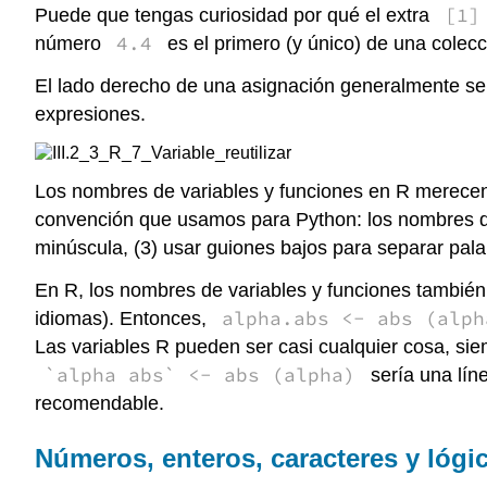
[1]
Puede que tengas curiosidad por qué el extra
4.4
número
es el primero (y único) de una colec
El lado derecho de una asignación generalmente se
expresiones.
Los nombres de variables y funciones en R merece
convención que usamos para Python: los nombres de 
minúscula, (3) usar guiones bajos para separar palab
En R, los nombres de variables y funciones también 
alpha.abs <- abs (alph
idiomas). Entonces,
Las variables R pueden ser casi cualquier cosa, si
`alpha abs` <- abs (alpha)
sería una lín
recomendable.
Números, enteros, caracteres y lógi