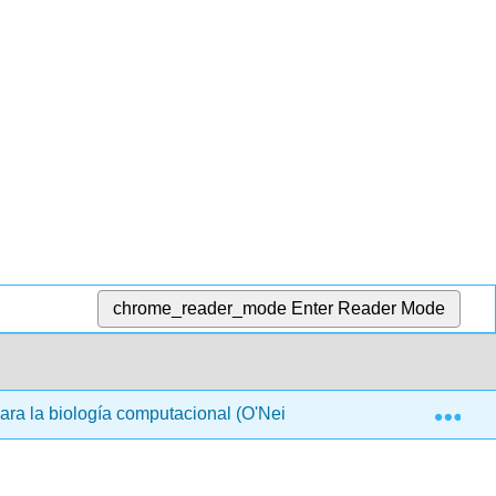
chrome_reader_mode
Enter Reader Mode
Exp
para la biología computacional (O'Neil)
3: Programaci