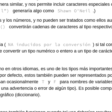
era similar, y nos permite incluir caracteres especiale
il”)
Shawn O'Neil
generaría algo como
.)
ros y los números, y no pueden ser tratados como ellos 
 ()
convertirán cadenas de caracteres al tipo respectivo
NA inducidos por la conversión
a (
) si tal 
e convertir un tipo numérico o entero a un tipo de carác
ano en otros idiomas, es uno de los tipos más important
por defecto, estos también pueden ser representados por
T
F
usan ocasionalmente
y
para nombres de variables
 una advertencia o error de algún tipo). Es posible co
gráfico (diccionario).