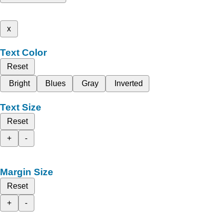
x
Text Color
Reset
Bright
Blues
Gray
Inverted
Text Size
Reset
+
-
Margin Size
Reset
+
-