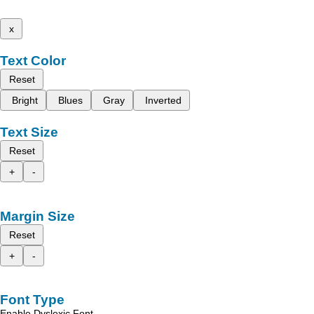
x
Text Color
Reset
Bright
Blues
Gray
Inverted
Text Size
Reset
+
-
Margin Size
Reset
+
-
Font Type
Enable Dyslexic Font