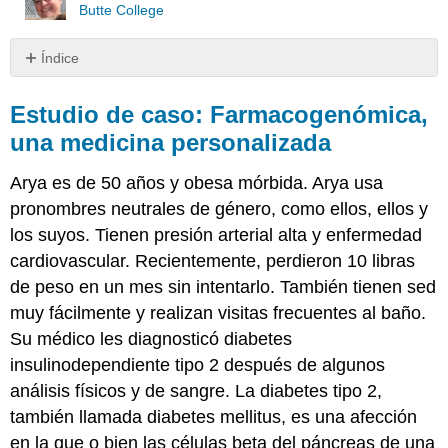
Butte College
Índice
Estudio
de
Estudio de caso: Farmacogenómica,
caso:
una medicina personalizada
Farmacogenómica,
una
Arya es de 50 años y obesa mórbida. Arya usa
medicina
personalizada
pronombres neutrales de género, como ellos, ellos y
Al
los suyos. Tienen presión arterial alta y enfermedad
leer
cardiovascular. Recientemente, perdieron 10 libras
este
de peso en un mes sin intentarlo. También tienen sed
capítulo,
trate
muy fácilmente y realizan visitas frecuentes al baño.
de
Su médico les diagnosticó diabetes
responder
insulinodependiente tipo 2 después de algunos
las
análisis físicos y de sangre. La diabetes tipo 2,
siguientes
preguntas:
también llamada diabetes mellitus, es una afección
Resumen
en la que o bien las células beta del páncreas de una