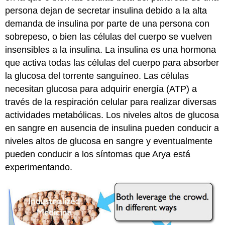
del
persona dejan de secretar insulina debido a la alta
capítulo:
demanda de insulina por parte de una persona con
en
este
sobrepeso, o bien las células del cuerpo se vuelven
capítulo,
insensibles a la insulina. La insulina es una hormona
aprenderá
que activa todas las células del cuerpo para absorber
lo
siguiente:
la glucosa del torrente sanguíneo. Las células
Atribuciones
necesitan glucosa para adquirir energía (ATP) a
través de la respiración celular para realizar diversas
actividades metabólicas. Los niveles altos de glucosa
en sangre en ausencia de insulina pueden conducir a
niveles altos de glucosa en sangre y eventualmente
pueden conducir a los síntomas que Arya está
experimentando.