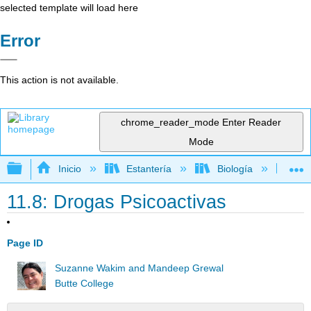
selected template will load here
Error
This action is not available.
chrome_reader_mode
Enter Reader
Mode
Expandir/contraer jerarquía global
Inicio
Estantería
Biología
Bi
11.8: Drogas Psicoactivas
Page ID
Suzanne Wakim and Mandeep Grewal
Butte College