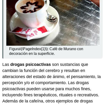
Usos
Recreativos
Adicción,
dependencia
y
rehabilitación
Reportaje:
La
biología
Figura
\(\PageIndex{1}\)
: Café de Murano con
humana
decoración en la superficie.
en
las
noticias
Las
drogas psicoactivas
son sustancias que
Revisar
cambian la función del cerebro y resultan en
Explora
alteraciones del estado de ánimo, el pensamiento, la
más
percepción y/o el comportamiento. Las drogas
Atribuciones
psicoactivas pueden usarse para muchos fines,
incluyendo fines terapéuticos, rituales o recreativos.
Además de la cafeína, otros ejemplos de drogas