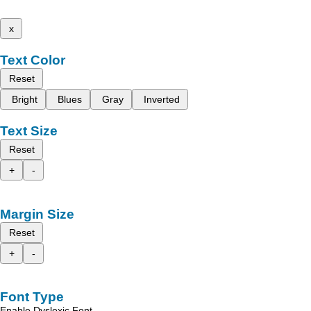
x
Text Color
Reset
Bright
Blues
Gray
Inverted
Text Size
Reset
+
-
Margin Size
Reset
+
-
Font Type
Enable Dyslexic Font