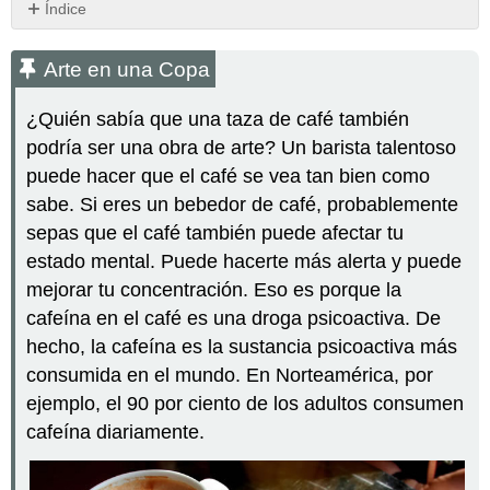
Índice
Arte
en
Arte en una Copa
una
Copa
¿Quién sabía que una taza de café también
Clases
podría ser una obra de arte? Un barista talentoso
de
puede hacer que el café se vea tan bien como
Drogas
Psicoactivas
sabe. Si eres un bebedor de café, probablemente
Mecanismos
sepas que el café también puede afectar tu
de
estado mental. Puede hacerte más alerta y puede
Acción
mejorar tu concentración. Eso es porque la
Usos
cafeína en el café es una droga psicoactiva. De
de
las
hecho, la cafeína es la sustancia psicoactiva más
drogas
consumida en el mundo. En Norteamérica, por
psicoactivas
ejemplo, el 90 por ciento de los adultos consumen
Usos
cafeína diariamente.
médicos
Usos
Rituales