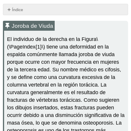
Índice
Joroba
de
Joroba de Viuda
Viuda
Trastornos
El individuo de la derecha en la Figura
\
comunes
(\PageIndex{1}\)
tiene una deformidad en la
del
espalda comúnmente llamada joroba de viuda
sistema
esquelético
porque ocurre con mayor frecuencia en mujeres
La
de la tercera edad. Su nombre médico es cifosis,
osteoporosis
y se define como una curvatura excesiva de la
Cambios
columna vertebral en la región torácica. La
en
curvatura generalmente es el resultado de
la
Masa
fracturas de vértebras torácicas. Como sugieren
Ósea
los dibujos insertados, estas fracturas pueden
con
ocurrir debido a una disminución significativa de la
la
Edad
masa ósea, lo que se denomina osteoporosis. La
¿Qué
osteoporosis es uno de los trastornos más