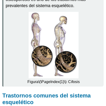
causa
prevalentes del sistema esquelético.
la
osteoporosis?
Fracturas
osteoporóticas
Factores
de
riesgo
para
la
osteoporosis
Tratamiento
y
Prevención
de
la
Osteoporosis
Figura
\(\PageIndex{1}\)
: Cifosis
Artrosis
¿Qué
Trastornos comunes del sistema
causa
esquelético
la