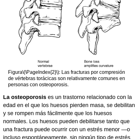
para
el
dolor
Cirugía
Característica:
Mito
vs
Realidad
Revisar
Explora
más
Figura
\(\PageIndex{2}\)
: Las fracturas por compresión
Atribuciones
de vértebras torácicas son relativamente comunes en
personas con osteoporosis.
La osteoporosis
es un trastorno relacionado con la
edad en el que los huesos pierden masa, se debilitan
y se rompen más fácilmente que los huesos
normales. Los huesos pueden debilitarse tanto que
una fractura puede ocurrir con un estrés menor —o
incluso espontáneamente, sin ningún tipo de estrés