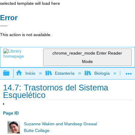
selected template will load here
Error
This action is not available.
chrome_reader_mode
Enter Reader
Mode
Expandir/contraer jerarquía global
Inicio
Estantería
Biología
Bi
14.7: Trastornos del Sistema
Esquelético
Page ID
Suzanne Wakim and Mandeep Grewal
Butte College