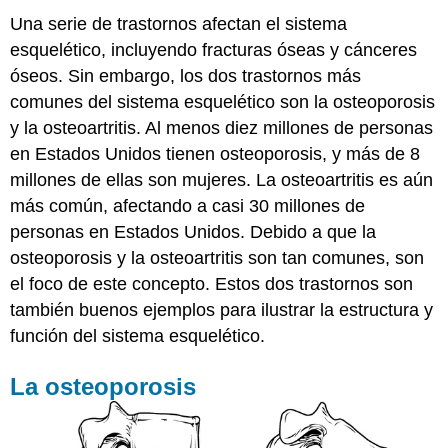
osteoartritis?
Una serie de trastornos afectan el sistema
Diagnóstico
esquelético, incluyendo fracturas óseas y cánceres
de
Osteoartritis
óseos. Sin embargo, los dos trastornos más
Factores
comunes del sistema esquelético son la osteoporosis
de
y la osteoartritis. Al menos diez millones de personas
riesgo
en Estados Unidos tienen osteoporosis, y más de 8
para
la
millones de ellas son mujeres. La osteoartritis es aún
osteoartritis
más común, afectando a casi 30 millones de
Tratamiento
personas en Estados Unidos. Debido a que la
y
osteoporosis y la osteoartritis son tan comunes, son
Prevención
de
el foco de este concepto. Estos dos trastornos son
la
también buenos ejemplos para ilustrar la estructura y
Artrosis
función del sistema esquelético.
Articulaciones
de
La osteoporosis
destressing
Ejercicio
Medicamentos