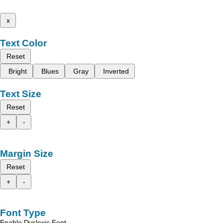
x
Text Color
Reset
Bright
Blues
Gray
Inverted
Text Size
Reset
+
-
Margin Size
Reset
+
-
Font Type
Enable Dyslexic Font