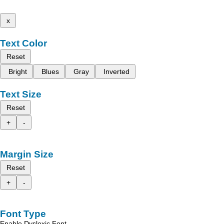
x
Text Color
Reset
Bright
Blues
Gray
Inverted
Text Size
Reset
+
-
Margin Size
Reset
+
-
Font Type
Enable Dyslexic Font