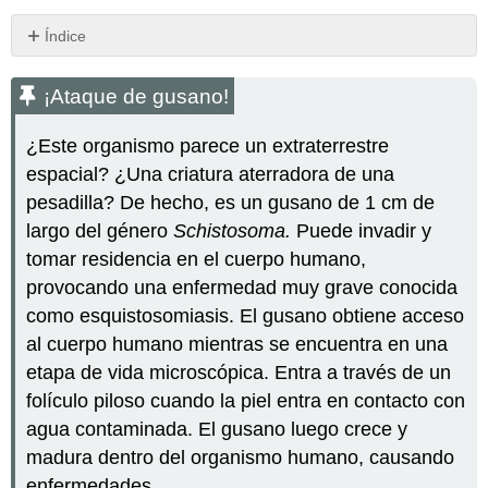
Índice
¡Ataque
de
¡Ataque de gusano!
gusano!
Huésped
¿Este organismo parece un extraterrestre
vs.
espacial? ¿Una criatura aterradora de una
Patógeno
pesadilla? De hecho, es un gusano de 1 cm de
¿Qué
es
largo del género
Schistosoma.
Puede invadir y
el
tomar residencia en el cuerpo humano,
Sistema
provocando una enfermedad muy grave conocida
Inmune?
como esquistosomiasis. El gusano obtiene acceso
Sistema
al cuerpo humano mientras se encuentra en una
Inmune
Innato
etapa de vida microscópica. Entra a través de un
Sistema
folículo piloso cuando la piel entra en contacto con
Inmune
agua contaminada. El gusano luego crece y
Adaptativo
madura dentro del organismo humano, causando
Yo
vs.
enfermedades.