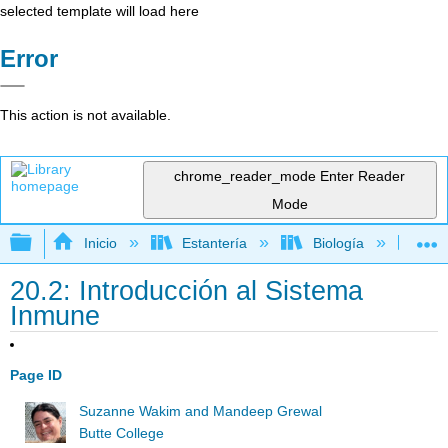
selected template will load here
Error
This action is not available.
chrome_reader_mode
Enter Reader
Mode
Expandir/contraer jerarquía global
Inicio
Estantería
Biología
Bi
20.2: Introducción al Sistema
Inmune
Page ID
Suzanne Wakim and Mandeep Grewal
Butte College