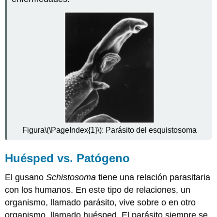
No
Yo
Antígenos
y
Anticuerpos
Vigilancia
Inmune
Sistema
Linfático
Reportaje:
La
biología
Figura
\(\PageIndex{1}\)
: Parásito del esquistosoma
humana
en
las
Huésped vs. Patógeno
noticias
Revisar
El gusano
Schistosoma
tiene una relación parasitaria
Explora
con los humanos. En este tipo de relaciones, un
más
organismo, llamado parásito, vive sobre o en otro
Atribuciones
organismo, llamado huésped. El parásito siempre se