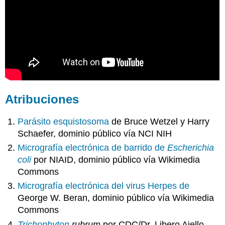
Atribuciones
Parásito esquistosoma
de Bruce Wetzel y Harry
Schaefer, dominio público vía NCI NIH
Micrografía electrónica de barrido de
Escherichia
coli
por NIAID, dominio público vía Wikimedia
Commons
Micrografía electrónica del virus Herpes de
George W. Beran, dominio público vía Wikimedia
Commons
Trichophyton
rubrum
por CDC/Dr. Libero Ajello,