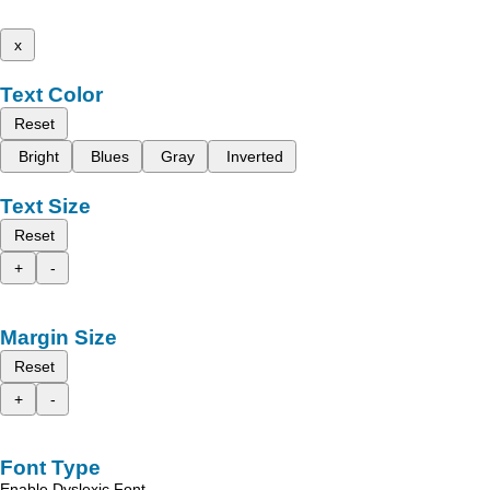
x
Text Color
Reset
Bright
Blues
Gray
Inverted
Text Size
Reset
+
-
Margin Size
Reset
+
-
Font Type
Enable Dyslexic Font