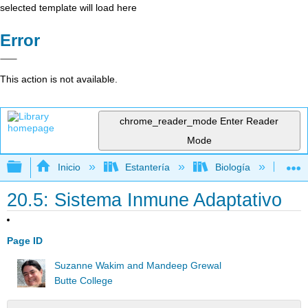
selected template will load here
Error
This action is not available.
chrome_reader_mode
Enter Reader
Mode
Expandir/contraer jerarquía global
Inicio
Estantería
Biología
Bi
20.5: Sistema Inmune Adaptativo
Page ID
Suzanne Wakim and Mandeep Grewal
Butte College