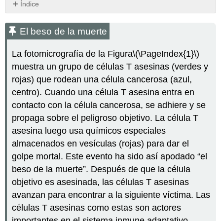
Índice
El
beso
El beso de la muerte
de
la
La fotomicrografía de la Figura
\(\PageIndex{1}\)
muerte
muestra un grupo de células T asesinas (verdes y
Células
rojas) que rodean una célula cancerosa (azul,
T
centro). Cuando una célula T asesina entra en
Activación
de
contacto con la célula cancerosa, se adhiere y se
células
propaga sobre el peligroso objetivo. La célula T
T
asesina luego usa químicos especiales
Células
almacenados en vesículas (rojas) para dar el
T
Ayudantes
golpe mortal. Este evento ha sido así apodado “el
Células
beso de la muerte”. Después de que la célula
T
objetivo es asesinada, las células T asesinas
asesinas
avanzan para encontrar a la siguiente víctima. Las
(células
T
células T asesinas como estas son actores
citotóxicas)
importantes en el sistema inmune adaptativo.