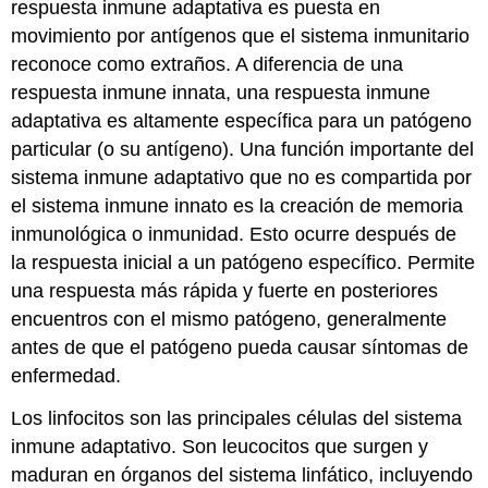
respuesta inmune adaptativa es puesta en
Pasiva
movimiento por antígenos que el sistema inmunitario
Inmunidad
reconoce como extraños. A diferencia de una
Pasiva
respuesta inmune innata, una respuesta inmune
Adquirida
Naturalmente
adaptativa es altamente específica para un patógeno
Inmunidad
particular (o su antígeno). Una función importante del
Pasiva
sistema inmune adaptativo que no es compartida por
Artificialmente
el sistema inmune innato es la creación de memoria
Adquirida
Evasión
inmunológica o inmunidad. Esto ocurre después de
Inmune
la respuesta inicial a un patógeno específico. Permite
Adaptativa
una respuesta más rápida y fuerte en posteriores
Característica:
encuentros con el mismo patógeno, generalmente
Mi
antes de que el patógeno pueda causar síntomas de
cuerpo
humano
enfermedad.
Revisar
Los linfocitos son las principales células del sistema
Explora
más
inmune adaptativo. Son leucocitos que surgen y
Atribuciones
maduran en órganos del sistema linfático, incluyendo