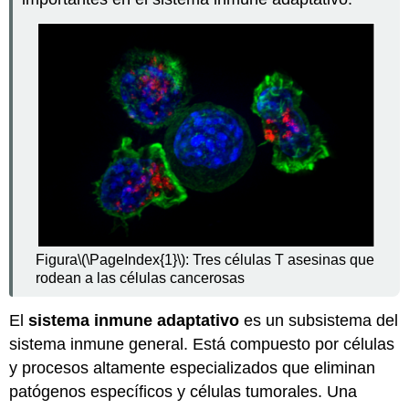
Activación
de
células
B
y
células
B
Células
plasmáticas
Inmunidad
Inmunidad
Activa
Inmunidad
Figura
\(\PageIndex{1}\)
: Tres células T asesinas que
activa
rodean a las células cancerosas
adquirida
naturalmente
El
sistema inmune adaptativo
es un subsistema del
Inmunidad
sistema inmune general. Está compuesto por células
activa
y procesos altamente especializados que eliminan
adquirida
artificialmente
patógenos específicos y células tumorales. Una
Inmunidad