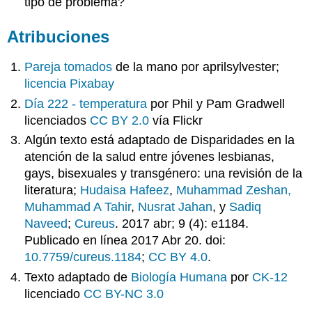
tipo de problema?
Atribuciones
Pareja tomados
de la mano por aprilsylvester;
licencia Pixabay
Día 222 - temperatura
por Phil y Pam Gradwell
licenciados
CC BY 2.0
vía Flickr
Algún texto está adaptado de Disparidades en la
atención de la salud entre jóvenes lesbianas,
gays, bisexuales y transgénero: una revisión de la
literatura;
Hudaisa Hafeez
,
Muhammad Zeshan
,
Muhammad A Tahir
,
Nusrat Jahan
, y
Sadiq
Naveed
;
Cureus
. 2017 abr; 9 (4): e1184.
Publicado en línea 2017 Abr 20. doi:
10.7759/cureus.1184
;
CC BY 4.0
.
Texto adaptado de
Biología Humana
por
CK-12
licenciado
CC BY-NC 3.0