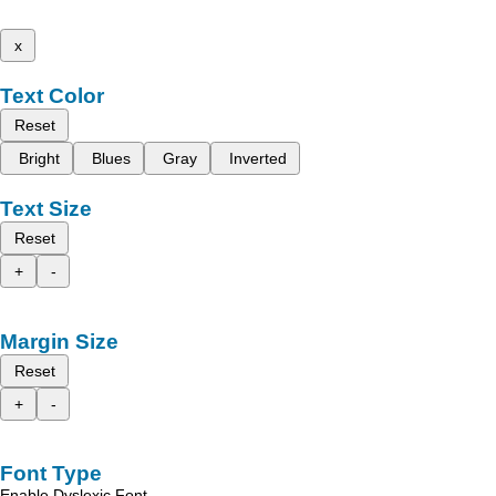
x
Text Color
Reset
Bright
Blues
Gray
Inverted
Text Size
Reset
+
-
Margin Size
Reset
+
-
Font Type
Enable Dyslexic Font