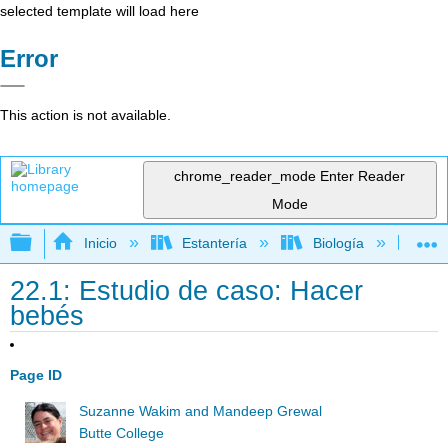
selected template will load here
Error
This action is not available.
chrome_reader_mode
Enter Reader
Mode
Expandir/contraer jerarquía global
Inicio
Estantería
Biología
Bi
22.1: Estudio de caso: Hacer
bebés
Page ID
Suzanne Wakim and Mandeep Grewal
Butte College