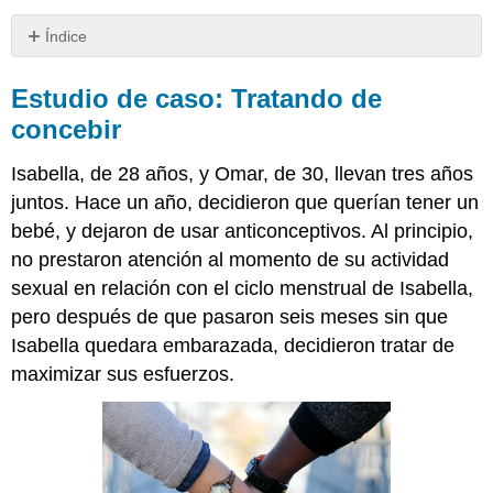
Índice
Estudio
de
Estudio de caso: Tratando de
caso:
concebir
Tratando
de
Isabella, de 28 años, y Omar, de 30, llevan tres años
concebir
juntos. Hace un año, decidieron que querían tener un
LGBTQ
bebé, y dejaron de usar anticonceptivos. Al principio,
+
Descripción
no prestaron atención al momento de su actividad
general
sexual en relación con el ciclo menstrual de Isabella,
del
pero después de que pasaron seis meses sin que
capítulo:
Isabella quedara embarazada, decidieron tratar de
Sistema
reproductivo
maximizar sus esfuerzos.
Atribuciones