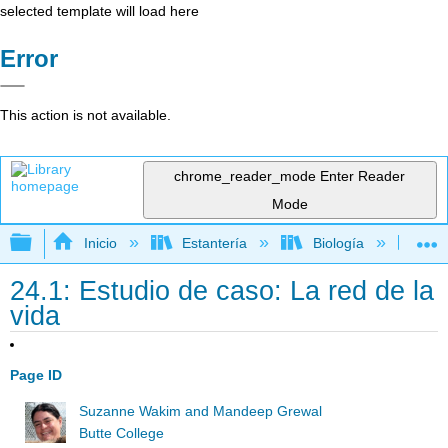
selected template will load here
Error
This action is not available.
chrome_reader_mode
Enter Reader
Mode
Expandir/contraer jerarquía global
Inicio
Estantería
Biología
Bi
24.1: Estudio de caso: La red de la
vida
Page ID
Suzanne Wakim and Mandeep Grewal
Butte College