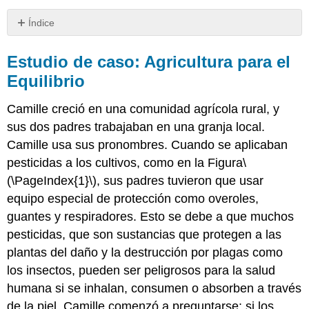
Índice
Estudio
de
Estudio de caso: Agricultura para el
caso:
Equilibrio
Agricultura
para
Camille creció en una comunidad agrícola rural, y
el
Equilibrio
sus dos padres trabajaban en una granja local.
Resumen
Camille usa sus pronombres. Cuando se aplicaban
del
pesticidas a los cultivos, como en la Figura
\
Capítulo:
(\PageIndex{1}\)
, sus padres tuvieron que usar
Ecología
equipo especial de protección como overoles,
Atribuciones
guantes y respiradores. Esto se debe a que muchos
pesticidas, que son sustancias que protegen a las
plantas del daño y la destrucción por plagas como
los insectos, pueden ser peligrosos para la salud
humana si se inhalan, consumen o absorben a través
de la piel. Camille comenzó a preguntarse: si los