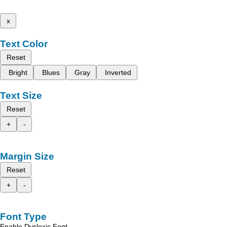
x
Text Color
Reset
Bright
Blues
Gray
Inverted
Text Size
Reset
+
-
Margin Size
Reset
+
-
Font Type
Enable Dyslexic Font