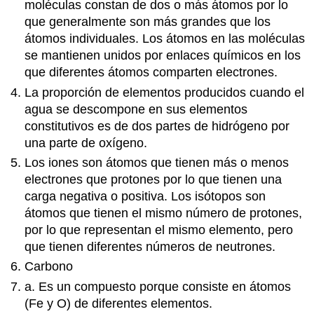
moléculas constan de dos o más átomos por lo
Preguntas
que generalmente son más grandes que los
de
átomos individuales. Los átomos en las moléculas
revisión
Revisar
se mantienen unidos por enlaces químicos en los
respuestas
que diferentes átomos comparten electrones.
3.12
La proporción de elementos producidos cuando el
Ácidos
agua se descompone en sus elementos
y
constitutivos es de dos partes de hidrógeno por
Bases
una parte de oxígeno.
Preguntas
de
Los iones son átomos que tienen más o menos
revisión
electrones que protones por lo que tienen una
Revisar
carga negativa o positiva. Los isótopos son
respuestas
átomos que tienen el mismo número de protones,
3.13
por lo que representan el mismo elemento, pero
Conclusión
que tienen diferentes números de neutrones.
del
estudio
Carbono
de
a. Es un compuesto porque consiste en átomos
caso
(Fe y O) de diferentes elementos.
y