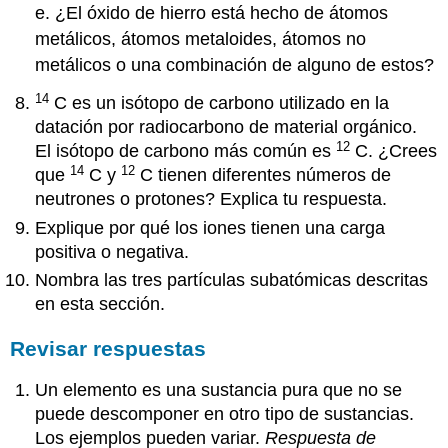
e. ¿El óxido de hierro está hecho de átomos
3.7
metálicos, átomos metaloides, átomos no
Proteínas
metálicos o una combinación de alguno de estos?
Preguntas
de
14
C es un isótopo de carbono utilizado en la
revisión
datación por radiocarbono de material orgánico.
Revisar
12
El isótopo de carbono más común es
C. ¿Crees
respuestas
14
12
que
C y
C tienen diferentes números de
3.8
Ácidos
neutrones o protones? Explica tu respuesta.
nucleicos
Explique por qué los iones tienen una carga
Preguntas
positiva o negativa.
de
Nombra las tres partículas subatómicas descritas
revisión
en esta sección.
Revisar
respuestas
Revisar respuestas
3.9
Energía
Un elemento es una sustancia pura que no se
en
reacciones
puede descomponer en otro tipo de sustancias.
químicas
Los ejemplos pueden variar.
Respuesta de