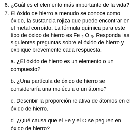
Compuestos
¿Cuál es el elemento más importante de la vida?
Bioquímicos
El óxido de hierro a menudo se conoce como
Preguntas
óxido, la sustancia rojiza que puede encontrar en
de
el metal corroído. La fórmula química para este
revisión
tipo de óxido de hierro es Fe
O
. Responda las
Revisar
2
3
respuestas
siguientes preguntas sobre el óxido de hierro y
3.5
explique brevemente cada respuesta.
Carbohidratos
a. ¿El óxido de hierro es un elemento o un
Preguntas
compuesto?
de
revisión
b. ¿Una partícula de óxido de hierro se
Revisar
respuestas
consideraría una molécula o un átomo?
3.6
c. Describir la proporción relativa de átomos en el
Lípidos
óxido de hierro.
Preguntas
de
d. ¿Qué causa que el Fe y el O se peguen en
revisión
óxido de hierro?
Revisar
respuestas