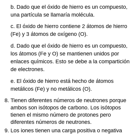
revisión
b. Dado que el óxido de hierro es un compuesto,
del
una partícula se llamaría molécula.
capítulo
Resumen
c. El óxido de hierro contiene 2 átomos de hierro
del
(Fe) y 3 átomos de oxígeno (O).
capítulo
Preguntas
d. Dado que el óxido de hierro es un compuesto,
de
revisión
los átomos (Fe y O) se mantienen unidos por
Capítulo
enlaces químicos. Esto se debe a la compartición
Resumen
de electrones.
Revisión
Respuestas
e. El óxido de hierro está hecho de átomos
metálicos (Fe) y no metálicos (O).
Tienen diferentes números de neutrones porque
ambos son isótopos de carbono. Los isótopos
tienen el mismo número de protones pero
diferentes números de neutrones.
Los iones tienen una carga positiva o negativa