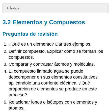
Índice
3.2
Elementos
3.2 Elementos y Compuestos
y
Compuestos
Preguntas de revisión
Preguntas
de
¿Qué es un elemento? Dar tres ejemplos.
revisión
Definir compuesto. Explicar cómo se forman los
Revisar
compuestos.
respuestas
3.3
Comparar y contrastar átomos y moléculas.
Unión
El compuesto llamado agua se puede
química
descomponer en sus elementos constitutivos
Preguntas
aplicándole una corriente eléctrica. ¿Qué
de
proporción de elementos se produce en este
revisión
proceso?
Revisar
respuestas
Relacionar iones e isótopos con elementos y
3.4
átomos.