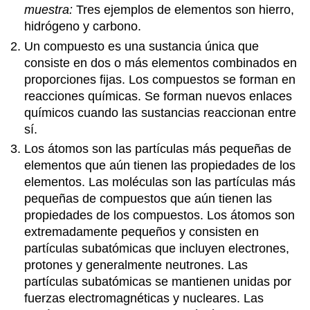
Preguntas
muestra:
Tres ejemplos de elementos son hierro,
de
hidrógeno y carbono.
revisión
Un compuesto es una sustancia única que
Revisar
consiste en dos o más elementos combinados en
respuestas
proporciones fijas. Los compuestos se forman en
3.10
reacciones químicas. Se forman nuevos enlaces
Reacciones
químicas
químicos cuando las sustancias reaccionan entre
en
sí.
los
Los átomos son las partículas más pequeñas de
seres
elementos que aún tienen las propiedades de los
vivos
elementos. Las moléculas son las partículas más
Preguntas
pequeñas de compuestos que aún tienen las
de
revisión
propiedades de los compuestos. Los átomos son
Revisar
extremadamente pequeños y consisten en
respuestas
partículas subatómicas que incluyen electrones,
3.11
protones y generalmente neutrones. Las
Agua
partículas subatómicas se mantienen unidas por
y
fuerzas electromagnéticas y nucleares. Las
Vida