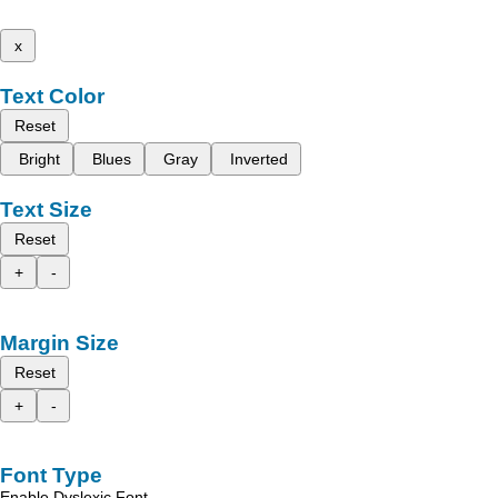
x
Text Color
Reset
Bright
Blues
Gray
Inverted
Text Size
Reset
+
-
Margin Size
Reset
+
-
Font Type
Enable Dyslexic Font