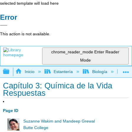
selected template will load here
Error
This action is not available.
chrome_reader_mode
Enter Reader
Mode
Expandir/contraer jerarquía global
Inicio
Estantería
Biología
Bi
Capítulo 3: Química de la Vida
Respuestas
Page ID
Suzanne Wakim and Mandeep Grewal
Butte College