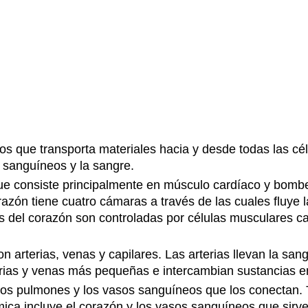
os que transporta materiales hacia y desde todas las cé
 sanguíneos y la sangre.
ue consiste principalmente en músculo cardíaco y bomb
razón tiene cuatro cámaras a través de las cuales fluye 
es del corazón son controladas por células musculares c
n arterias, venas y capilares. Las arterias llevan la sa
erias y venas más pequeñas e intercambian sustancias ent
 los pulmones y los vasos sanguíneos que los conectan. 
mica incluye el corazón y los vasos sanguíneos que sirve