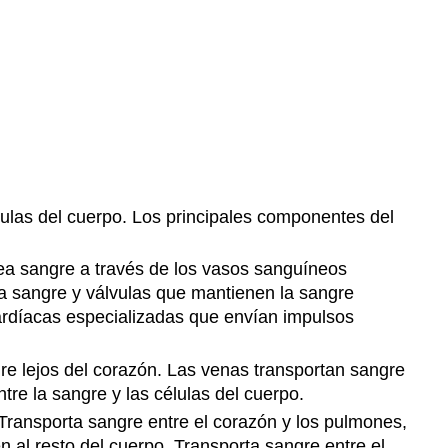
revisión
Revisar
respuestas
17.6
Tipos
de
sangre
Preguntas
de
lulas del cuerpo. Los principales componentes del
revisión
Revisar
ea sangre a través de los vasos sanguíneos
respuestas
la sangre y válvulas que mantienen la sangre
17.7
ardíacas especializadas que envían impulsos
Enfermedad
Cardiovascular
ngre lejos del corazón. Las venas transportan sangre
Preguntas
re la sangre y las células del cuerpo.
de
revisión
Transporta sangre entre el corazón y los pulmones,
n al resto del cuerpo. Transporta sangre entre el
Revisar