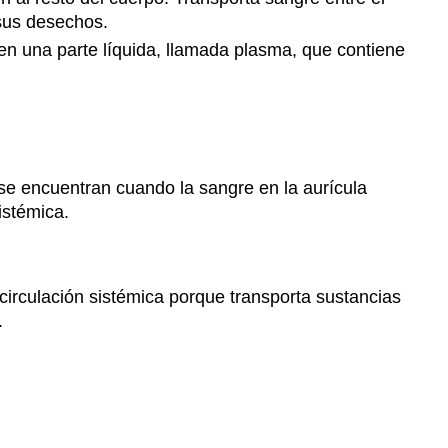
respuestas
 sus desechos.
17.8
 en una parte líquida, llamada plasma, que contiene
Conclusión
del
estudio
de
caso
y
 se encuentran cuando la sangre en la aurícula
resumen
istémica.
del
capítulo
Resumen
circulación sistémica porque transporta sustancias
del
capítulo
.
Preguntas
de
revisión
Capítulo
Resumen