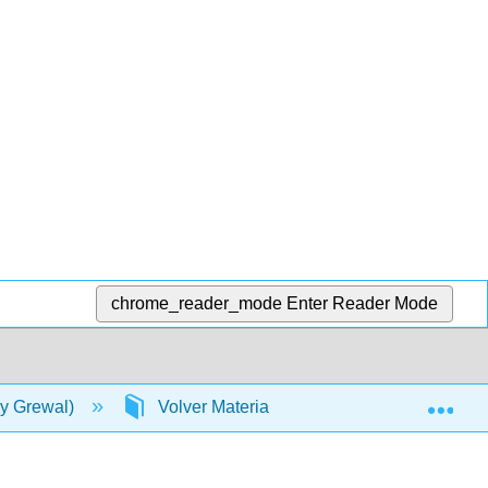
chrome_reader_mode
Enter Reader Mode
Exp
y Grewal)
Volver Materia
Respuestas (Solo