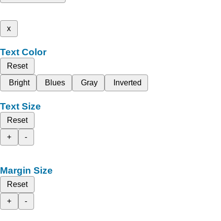
x
Text Color
Reset
Bright
Blues
Gray
Inverted
Text Size
Reset
+
-
Margin Size
Reset
+
-