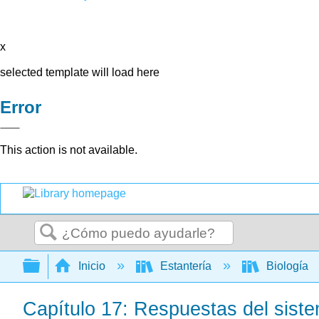
x
selected template will load here
Error
This action is not available.
Buscar
Expandir/contraer jerarquía global
Inicio
Estantería
Biología
Capítulo 17: Respuestas del sist