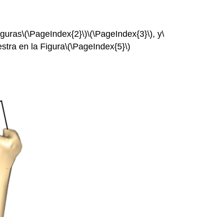
iguras
\(\PageIndex{2}\)
\(\PageIndex{3}\)
, y
\
stra en la Figura
\(\PageIndex{5}\)