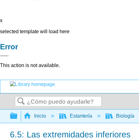
x
selected template will load here
Error
This action is not available.
Buscar
Expandir/contraer jerarquía global
Inicio
Estantería
Biología
6.5: Las extremidades inferiores