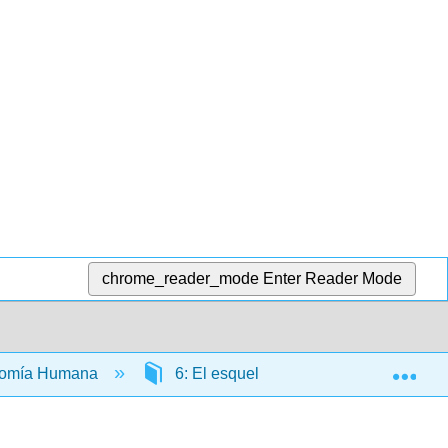
chrome_reader_mode
Enter Reader Mode
Exp
atomía Humana
6: El esqueleto apendicular