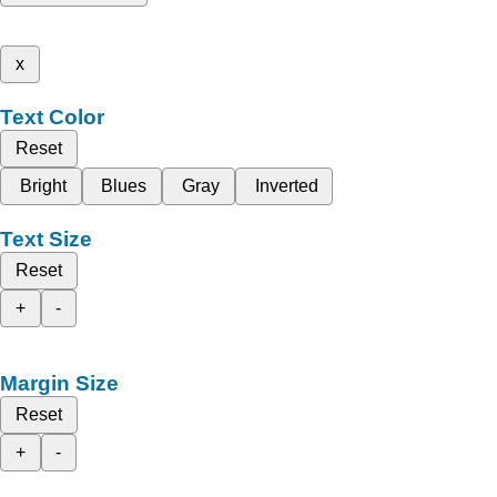
x
Text Color
Reset
Bright
Blues
Gray
Inverted
Text Size
Reset
+
-
Margin Size
Reset
+
-