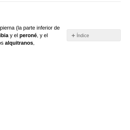
pierna (la parte inferior de
ibia
y el
peroné
, y el
Índice
los
alquitranos
,
EJERCICIO
LAB\
(\PageIndex{1}\)
LICENCIAS
Y
Atribuciones