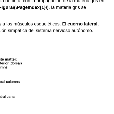
ia de tinta, con la propagación de la materia gris en
Figura
\(\PageIndex{1}\)
, la materia gris se
 a los músculos esqueléticos. El
cuerno lateral
,
isión simpática del sistema nervioso autónomo.