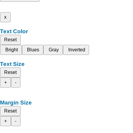
x
Text Color
Reset
Bright
Blues
Gray
Inverted
Text Size
Reset
+
-
Margin Size
Reset
+
-