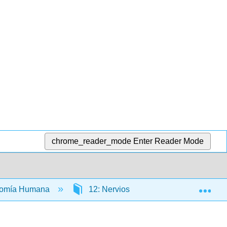
chrome_reader_mode
Enter Reader Mode
Exp
atomía Humana
12: Nervios craneales y espinales