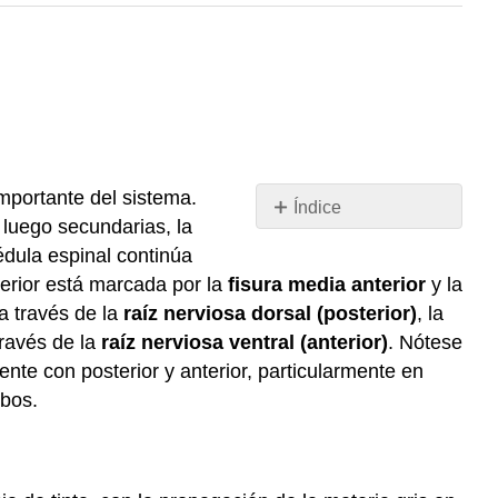
mportante del sistema.
Índice
 luego secundarias, la
Cuernos
édula espinal continúa
Grises
terior está marcada por la
fisura media anterior
y la
Nervios
 a través de la
raíz nerviosa dorsal (posterior)
, la
craneales
ravés de la
raíz nerviosa ventral (anterior)
. Nótese
mente con posterior y anterior, particularmente en
mbos.