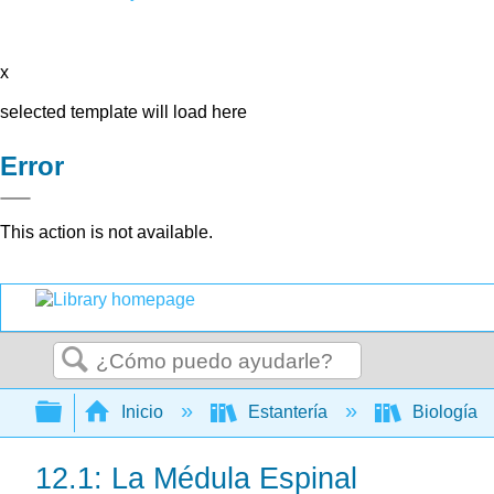
x
selected template will load here
Error
This action is not available.
Buscar
Expandir/contraer jerarquía global
Inicio
Estantería
Biología
12.1: La Médula Espinal