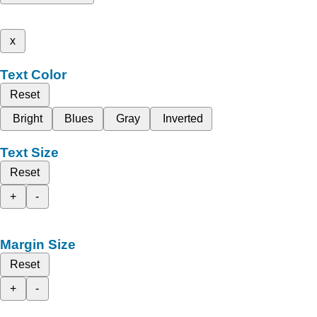
x
Text Color
Reset
Bright
Blues
Gray
Inverted
Text Size
Reset
+
-
Margin Size
Reset
+
-