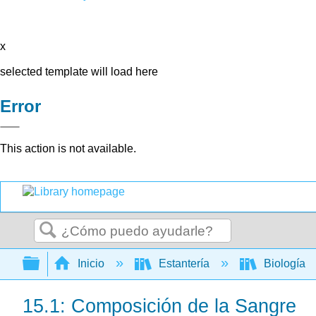
x
selected template will load here
Error
This action is not available.
Buscar
Expandir/contraer jerarquía global
Inicio
Estantería
Biología
15.1: Composición de la Sangre