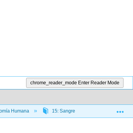
chrome_reader_mode
Enter Reader Mode
Exp
atomía Humana
15: Sangre
15.1: Composici