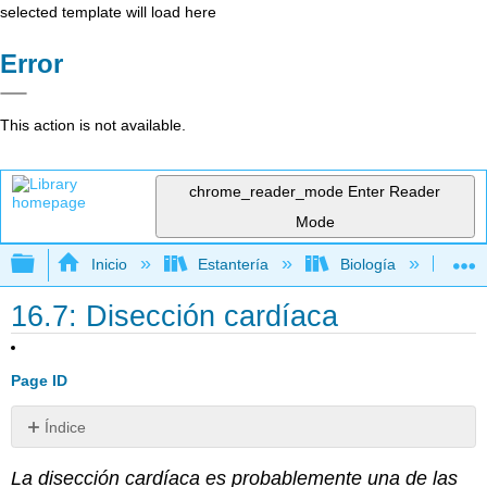
selected template will load here
Error
This action is not available.
chrome_reader_mode
Enter Reader
Mode
Expandir/contraer jerarquía global
Inicio
Estantería
Biología
Bi
16.7: Disección cardíaca
Page ID
Índice
Sin
encabezados
La disección cardíaca es probablemente una de las