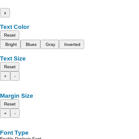
x
Text Color
Reset
Bright
Blues
Gray
Inverted
Text Size
Reset
+
-
Margin Size
Reset
+
-
Font Type
Enable Dyslexic Font